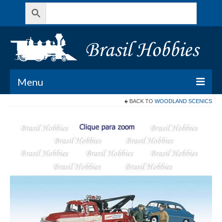
Menu
BACK TO
WOODLAND SCENICS
Todos os Produtos
Meu Carrinho
Minha conta
Contato