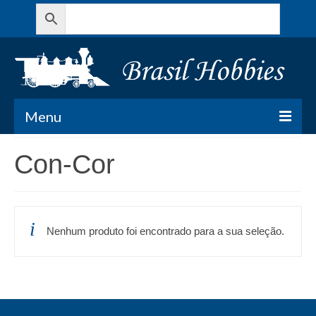
Menu
Todos os Produtos
Con-Cor
Meu Carrinho
Minha conta
Nenhum produto foi encontrado para a sua seleção.
Contato