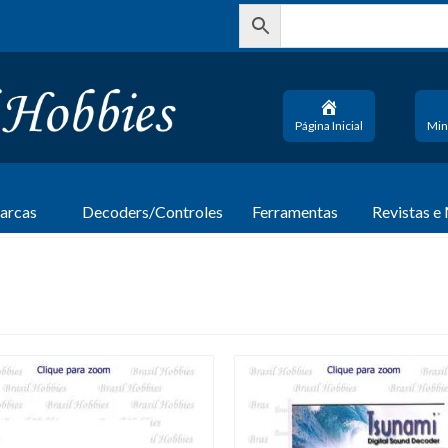
Página Inicial
Min
arcas
Decoders/Controles
Ferramentas
Revistas e