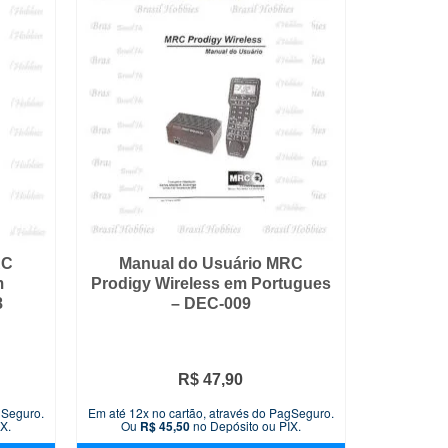
RC
Manual do Usuário MRC
m
Prodigy Wireless em Portugues
8
– DEC-009
R$
47,90
gSeguro.
Em até 12x no cartão, através do PagSeguro.
X.
Ou
R$
45,50
no Depósito ou PIX.