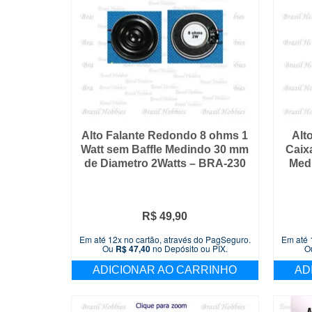
Alto Falante Redondo 8 ohms 1
Alt
Watt sem Baffle Medindo 30 mm
Caix
de Diametro 2Watts – BRA-230
Med
R$
49,90
Em até 12x no cartão, através do PagSeguro.
Em até 
Ou
R$
47,40
no Depósito ou PIX.
O
ADICIONAR AO CARRINHO
AD