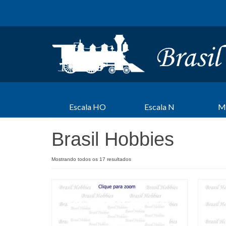
Escala HO
Escala N
M
Brasil Hobbies
Mostrando todos os 17 resultados