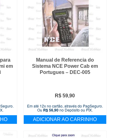
 para
Manual de Referencia do
mi em
Sistema NCE Power Cab em
3
Portugues – DEC-005
R$
59,90
gSeguro.
Em até 12x no cartão, através do PagSeguro.
X.
Ou
R$
56,90
no Depósito ou PIX.
NHO
ADICIONAR AO CARRINHO