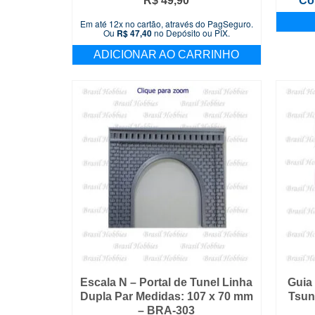
R$
49,90
Co
Em até 12x no cartão, através do PagSeguro.
Ou
R$
47,40
no Depósito ou PIX.
ADICIONAR AO CARRINHO
Escala N – Portal de Tunel Linha
Guia
Dupla Par Medidas: 107 x 70 mm
Tsun
– BRA-303