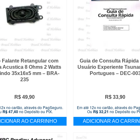
o Falante Retangular com
Guia de Consulta Rápida
a Acustica 8 Ohms 2 Watts
Usuário Experiente Tsuna
indo 35x16x5 mm – BRA-
Portugues – DEC-00
235
R$
49,90
R$
33,90
12x no cartão, através do PagSeguro.
Em até 12x no cartão, através do Pa
u
R$
47,40
no Depósito ou PIX.
Ou
R$
32,21
no Depósito ou PI
ICIONAR AO CARRINHO
ADICIONAR AO CARRI