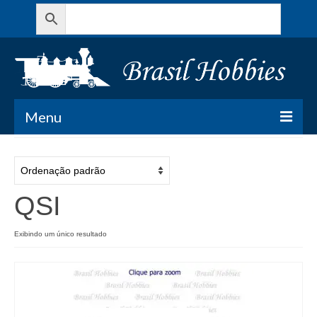
Menu
Todos os Produtos
Meu Carrinho
QSI
Minha conta
Exibindo um único resultado
Contato