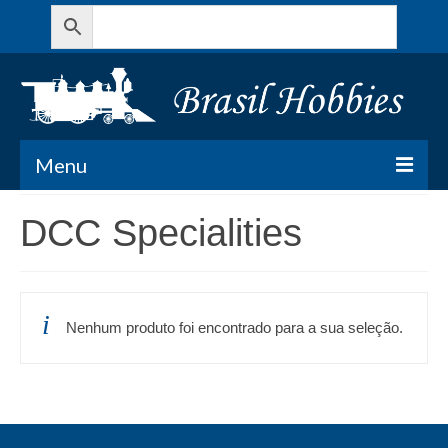
Menu
Todos os Produtos
DCC Specialities
Meu Carrinho
Minha conta
Nenhum produto foi encontrado para a sua seleção.
Contato