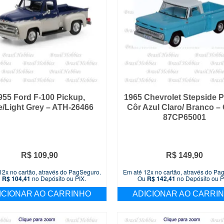
955 Ford F-100 Pickup,
1965 Chevrolet Stepside 
e/Light Grey – ATH-26466
Côr Azul Claro/ Branco –
87CP65001
R$
109,90
R$
149,90
12x no cartão, através do PagSeguro.
Em até 12x no cartão, através do Pa
u
R$
104,41
no Depósito ou PIX.
Ou
R$
142,41
no Depósito ou P
ICIONAR AO CARRINHO
ADICIONAR AO CARRI