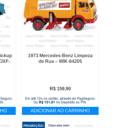
Pickup
1973 Mercedes-Benz Limpeza
 OXF-
de Rua – WIK-64205
R$
159,90
gSeguro.
Em até 12x no cartão, através do PagSeguro.
IX.
Ou
R$
151,91
no Depósito ou PIX.
NHO
ADICIONAR AO CARRINHO
PROMOÇÃO!