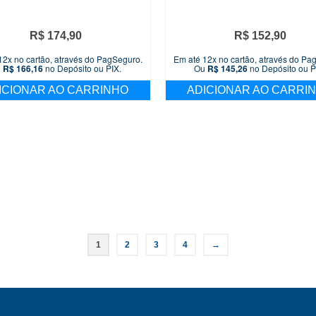
R$
174,90
R$
152,90
12x no cartão, através do PagSeguro.
Em até 12x no cartão, através do Pa
u
R$
166,16
no Depósito ou PIX.
Ou
R$
145,26
no Depósito ou P
ICIONAR AO CARRINHO
ADICIONAR AO CARRI
1
2
3
4
→