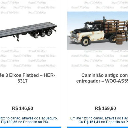
és 3 Eixos Flatbed – HER-
Caminhão antigo co
5317
entregador – WOO-AS5
R$
146,90
R$
169,90
12x no cartão, através do PagSeguro.
Em até 12x no cartão, através do Pa
u
R$
139,56
no Depósito ou PIX.
Ou
R$
161,41
no Depósito ou P