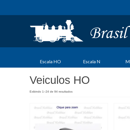
Escala HO
Escala N
M
Veiculos HO
Exibindo 1–24 de 94 resultados