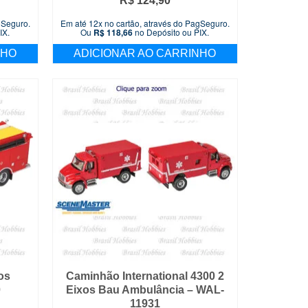
R$
124,90
gSeguro.
Em até 12x no cartão, através do PagSeguro.
IX.
Ou
R$
118,66
no Depósito ou PIX.
NHO
ADICIONAR AO CARRINHO
os
Caminhão International 4300 2
0
Eixos Bau Ambulância – WAL-
11931