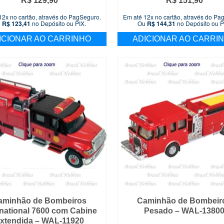
R$
129,90
R$
151,90
12x no cartão, através do PagSeguro.
Em até 12x no cartão, através do Pa
u
R$
123,41
no Depósito ou PIX.
Ou
R$
144,31
no Depósito ou P
ICIONAR AO CARRINHO
ADICIONAR AO CARRI
aminhão de Bombeiros
Caminhão de Bombeir
rnational 7600 com Cabine
Pesado – WAL-1380
xtendida – WAL-11920