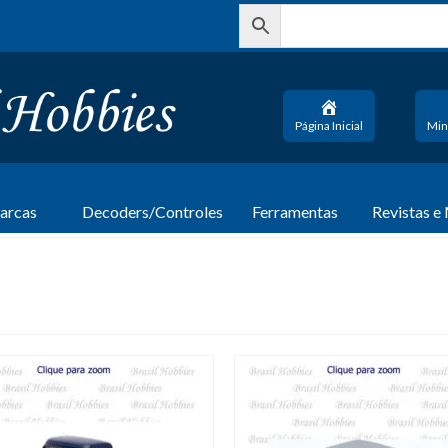
Página Inicial
Min
arcas
Decoders/Controles
Ferramentas
Revistas e