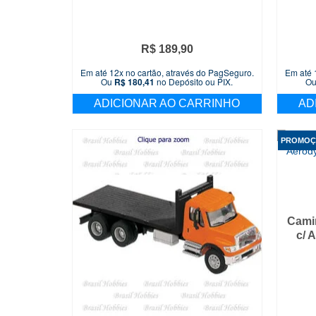
R$
189,90
Em até 12x no cartão, através do PagSeguro.
Em até 
Ou
R$
180,41
no Depósito ou PIX.
O
ADICIONAR AO CARRINHO
AD
PROMOÇ
Cami
c/ 