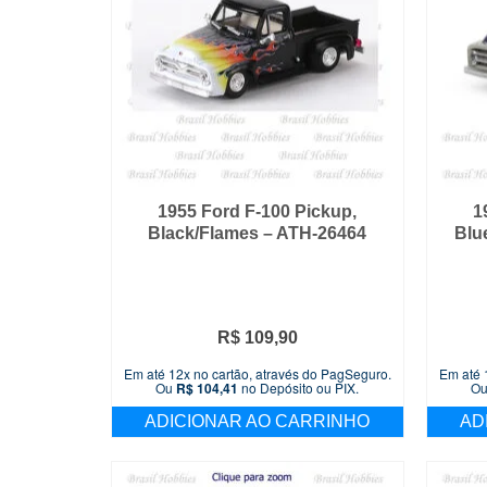
1955 Ford F-100 Pickup,
1
Black/Flames – ATH-26464
Blu
R$
109,90
Em até 12x no cartão, através do PagSeguro.
Em até 
Ou
R$
104,41
no Depósito ou PIX.
O
ADICIONAR AO CARRINHO
AD