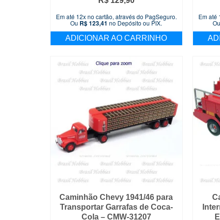
R$
129,90
Em até 12x no cartão, através do PagSeguro.
Em até 
Ou
R$
123,41
no Depósito ou PIX.
O
ADICIONAR AO CARRINHO
AD
Caminhão Chevy 1941/46 para
C
Transportar Garrafas de Coca-
Inte
Cola – CMW-31207
E