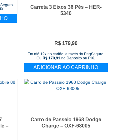
preço
gSeguro.
atual
Carreta 3 Eixos 36 Pés – HER-
IX.
é:
5340
NHO
R$ 289,90.
R$
179,90
Em até 12x no cartão, através do PagSeguro.
Ou
R$
170,91
no Depósito ou PIX.
ADICIONAR AO CARRINHO
7
Carro de Passeio 1968 Dodge
le –
Charge – OXF-68005