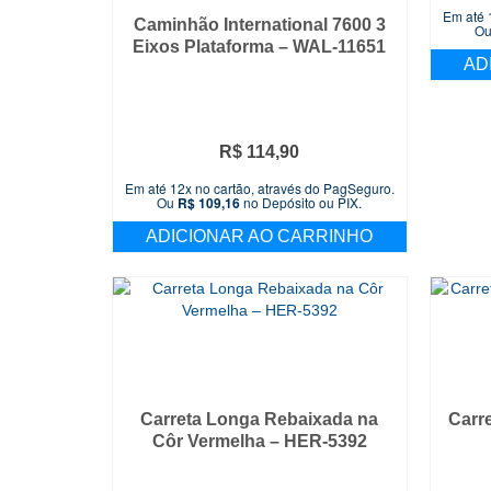
Em até 
Caminhão International 7600 3
O
Eixos Plataforma – WAL-11651
AD
R$
114,90
Em até 12x no cartão, através do PagSeguro.
Ou
R$
109,16
no Depósito ou PIX.
ADICIONAR AO CARRINHO
Carreta Longa Rebaixada na
Carr
Côr Vermelha – HER-5392