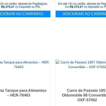
preço
preço
preço
12x no cartão, através do PagSeguro.
Em até 12x no cartão, através do Pa
original
atual
original
u
R$
275,41
no Depósito ou PIX.
Ou
R$
275,41
no Depósito ou P
era:
é:
era:
ICIONAR AO CARRINHO
ADICIONAR AO CARRI
R$ 349,90.
R$ 289,90.
R$ 349,90.
eta Tanque para Alimentos
Carro de Passeio 195
– HER-76463
Oldsmobile 88 Convertib
OXF-57002