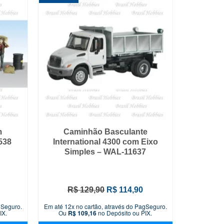
m
Caminhão Basculante
538
International 4300 com Eixo
Simples – WAL-11637
O
O
R$
129,90
R$
114,90
preço
preço
gSeguro.
Em até 12x no cartão, através do PagSeguro.
original
atual
IX.
Ou
R$
109,16
no Depósito ou PIX.
era:
é: