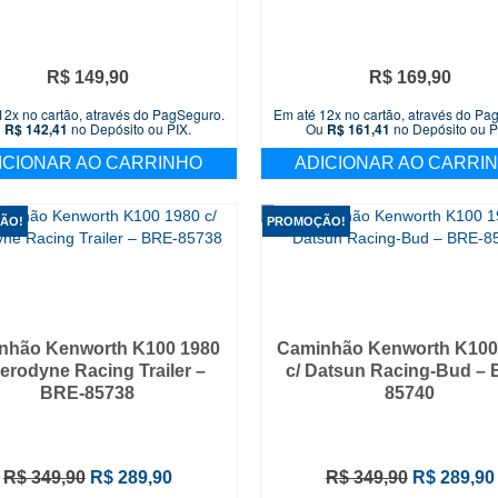
R$
149,90
R$
169,90
12x no cartão, através do PagSeguro.
Em até 12x no cartão, através do Pa
u
R$
142,41
no Depósito ou PIX.
Ou
R$
161,41
no Depósito ou P
ICIONAR AO CARRINHO
ADICIONAR AO CARRI
ÃO!
PROMOÇÃO!
nhão Kenworth K100 1980
Caminhão Kenworth K100
Aerodyne Racing Trailer –
c/ Datsun Racing-Bud – 
BRE-85738
85740
O
O
O
R$
349,90
R$
289,90
R$
349,90
R$
289,90