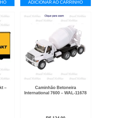
NHO
ADICIONAR AO CARRINHO
R$ 129,90.
R$ 114,90.
t –
Caminhão Betoneira
International 7600 – WAL-11678