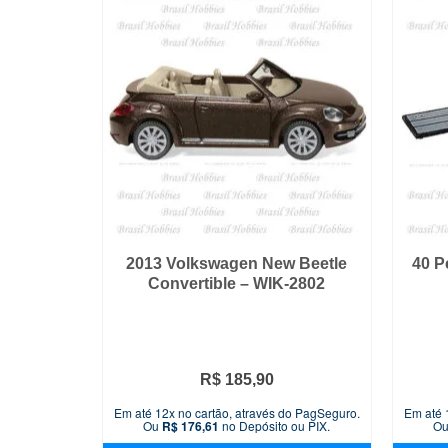
2013 Volkswagen New Beetle
40 P
Convertible – WIK-2802
R$
185,90
Em até 12x no cartão, através do PagSeguro.
Em até 
Ou
R$
176,61
no Depósito ou PIX.
O