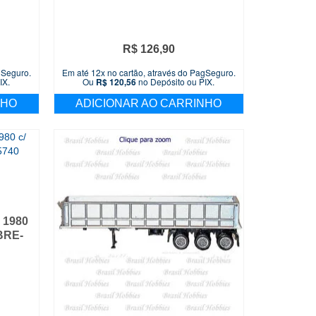
R$
126,90
gSeguro.
Em até 12x no cartão, através do PagSeguro.
IX.
Ou
R$
120,56
no Depósito ou PIX.
NHO
ADICIONAR AO CARRINHO
 1980
BRE-
O