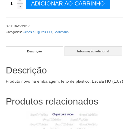
Figuras
ADICIONAR AO CARRINHO
-
Pessoas
na
Calçada
SKU:
BAC-33117
(6)
Categorias:
Cenas e Figuras HO
,
Bachmann
-
BAC-
33117
Descrição
Informação adicional
quantidade
Descrição
Produto novo na embalagem, feito de plástico. Escala HO (1:87)
Produtos relacionados