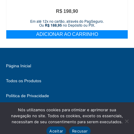
R$
198,90
Em até 12x no cartão, através do PagSeguro.
Ou
R$
188,95
no Depósito ou PIX.
ADICIONAR AO CARRINHO
Página Inicial
Todos os Produtos
Política de Privacidade
Nós utilizamos cookies para otimizar e aprimorar sua
Fale Conosco
navegação no site. Todos os cookies, exceto os essenciais,
necessitam de seu consentimento para serem executados.
© 2026 Brasil Hobbies - WordPress Theme by
Kadence WP
Ícones retirados de
ICONIFY
, podem conter direitos.
Aceitar
Recusar