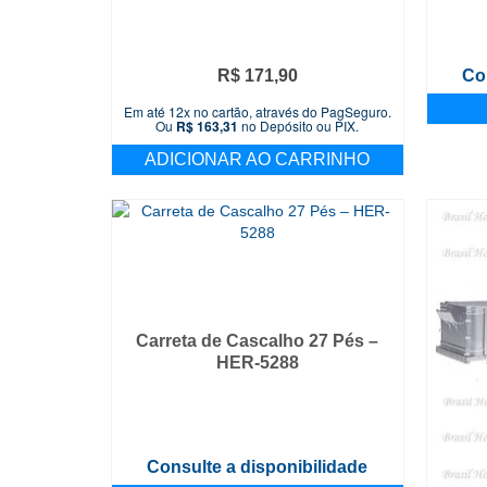
R$
171,90
Co
Em até 12x no cartão, através do PagSeguro.
Ou
R$
163,31
no Depósito ou PIX.
ADICIONAR AO CARRINHO
Carreta de Cascalho 27 Pés –
HER-5288
Consulte a disponibilidade