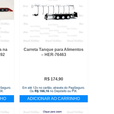
a na
Carreta Tanque para Alimentos
392
– HER-76463
R$
174,90
gSeguro.
Em até 12x no cartão, através do PagSeguro.
IX.
Ou
R$
166,16
no Depósito ou PIX.
NHO
ADICIONAR AO CARRINHO