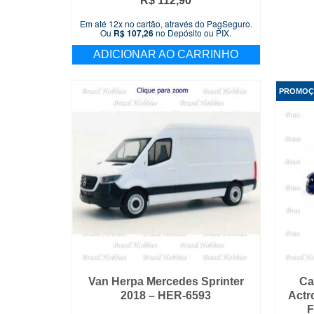
R$
112,90
Em até 12x no cartão, através do PagSeguro.
Ou
R$
107,26
no Depósito ou PIX.
ADICIONAR AO CARRINHO
PROMOÇ
Van Herpa Mercedes Sprinter
Ca
2018 – HER-6593
Actr
F