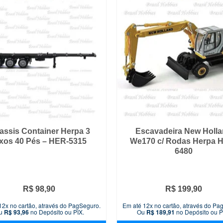
assis Container Herpa 3
Escavadeira New Holl
xos 40 Pés – HER-5315
We170 c/ Rodas Herpa 
6480
R$
98,90
R$
199,90
12x no cartão, através do PagSeguro.
Em até 12x no cartão, através do Pa
u
R$
93,96
no Depósito ou PIX.
Ou
R$
189,91
no Depósito ou P