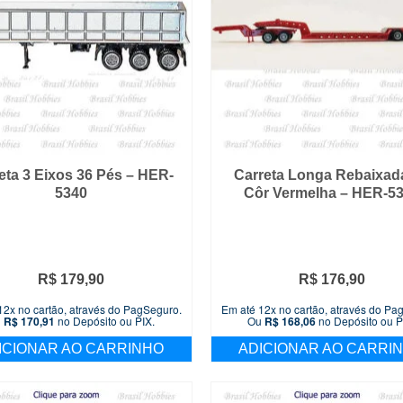
eta 3 Eixos 36 Pés – HER-
Carreta Longa Rebaixad
5340
Côr Vermelha – HER-5
R$
179,90
R$
176,90
12x no cartão, através do PagSeguro.
Em até 12x no cartão, através do Pa
u
R$
170,91
no Depósito ou PIX.
Ou
R$
168,06
no Depósito ou P
ICIONAR AO CARRINHO
ADICIONAR AO CARRI