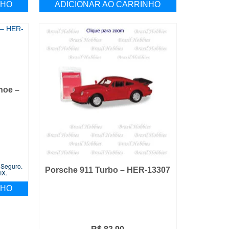
NHO
ADICIONAR AO CARRINHO
hoe –
O
preço
gSeguro.
atual
Porsche 911 Turbo – HER-13307
IX.
é:
NHO
R$ 189,90.