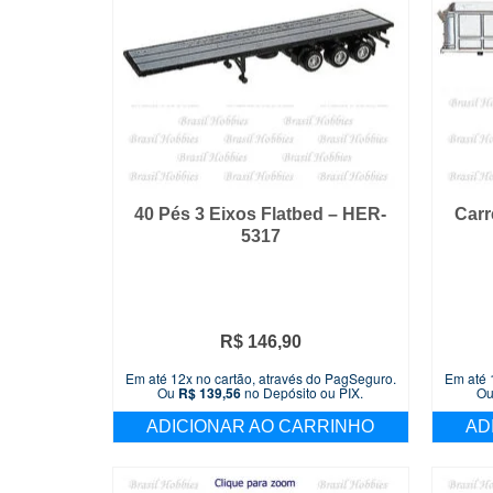
40 Pés 3 Eixos Flatbed – HER-
Carr
5317
R$
146,90
Em até 12x no cartão, através do PagSeguro.
Em até 
Ou
R$
139,56
no Depósito ou PIX.
O
ADICIONAR AO CARRINHO
AD