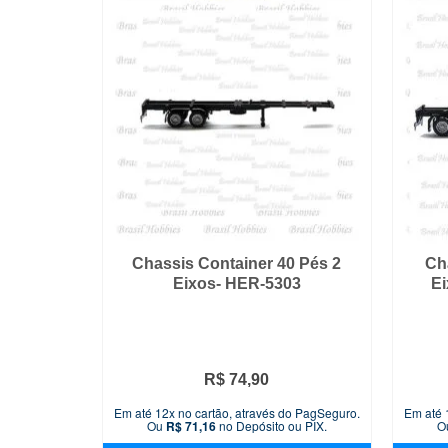
Chassis Container 40 Pés 2
Ch
Eixos- HER-5303
Ei
R$
74,90
Em até 12x no cartão, através do PagSeguro.
Em até 
Ou
R$
71,16
no Depósito ou PIX.
O