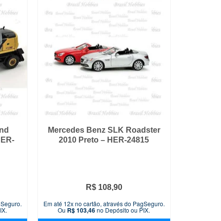
and
Mercedes Benz SLK Roadster
HER-
2010 Preto – HER-24815
R$
108,90
gSeguro.
Em até 12x no cartão, através do PagSeguro.
IX.
Ou
R$
103,46
no Depósito ou PIX.