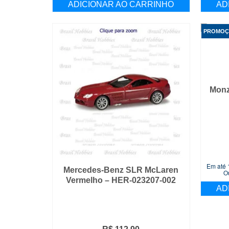
ADICIONAR AO CARRINHO
AD
PROMOÇ
Monz
Em até 
Mercedes-Benz SLR McLaren
O
Vermelho – HER-023207-002
AD