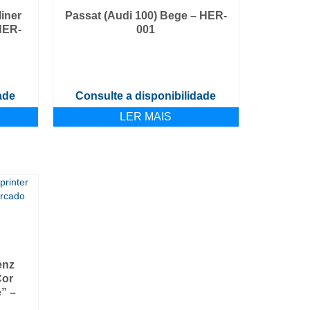
iner
Passat (Audi 100) Bege – HER-
HER-
001
ade
Consulte a disponibilidade
LER MAIS
enz
Cor
” –