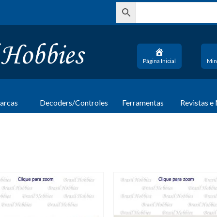
Página Inicial
Min
arcas
Decoders/Controles
Ferramentas
Revistas e