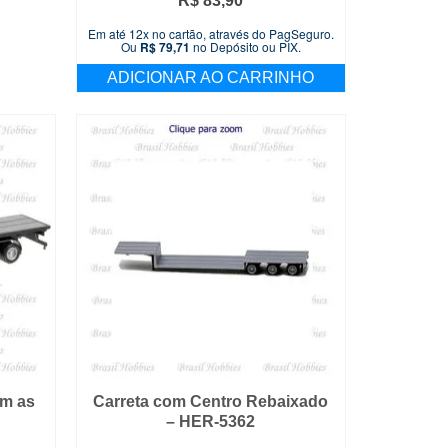
R$
83,90
Em até 12x no cartão, através do PagSeguro.
Ou
R$
79,71
no Depósito ou PIX.
ADICIONAR AO CARRINHO
em as
Carreta com Centro Rebaixado
– HER-5362