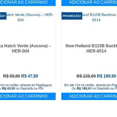
ICIONAR AO CARRINHO
ADICIONAR AO CARRI
ÃO!
PROMOÇÃO!
a Hatch Verde (Ascona) –
New Holland B115B Back
HER-004
HER-6514
O
O
O
R$
59,90
R$
47,90
R$
229,90
R$
189,90
preço
preço
preço
12x no cartão, através do PagSeguro.
Em até 12x no cartão, através do Pa
original
atual
original
u
R$
45,50
no Depósito ou PIX.
Ou
R$
180,41
no Depósito ou P
era:
é:
era:
ICIONAR AO CARRINHO
ADICIONAR AO CARRI
R$ 59,90.
R$ 47,90.
R$ 229,90.