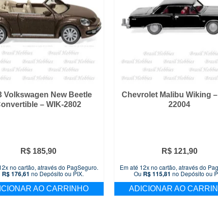
3 Volkswagen New Beetle
Chevrolet Malibu Wiking –
onvertible – WIK-2802
22004
R$
185,90
R$
121,90
12x no cartão, através do PagSeguro.
Em até 12x no cartão, através do Pa
u
R$
176,61
no Depósito ou PIX.
Ou
R$
115,81
no Depósito ou P
ICIONAR AO CARRINHO
ADICIONAR AO CARRI