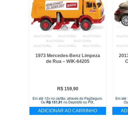
1973 Mercedes-Benz Limpeza
201
de Rua – WIK-64205
C
R$
159,90
Em até 12x no cartão, através do PagSeguro.
Em até 
Ou
R$
151,91
no Depósito ou PIX.
O
ADICIONAR AO CARRINHO
AD