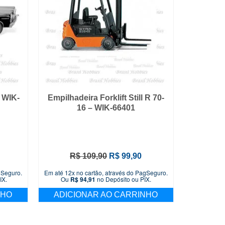
 WIK-
Empilhadeira Forklift Still R 70-
16 – WIK-66401
O
O
R$
109,90
R$
99,90
preço
preço
gSeguro.
Em até 12x no cartão, através do PagSeguro.
original
atual
IX.
Ou
R$
94,91
no Depósito ou PIX.
era:
é:
NHO
ADICIONAR AO CARRINHO
R$ 109,90.
R$ 99,90.