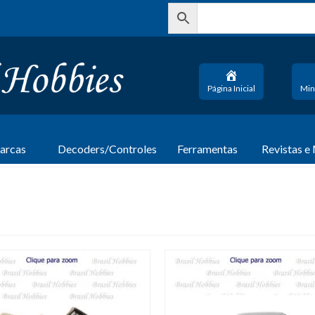
Página Inicial
Min
arcas
Decoders/Controles
Ferramentas
Revistas e