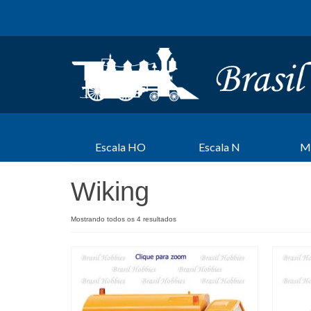
Escala HO
Escala N
M
Wiking
Mostrando todos os 4 resultados