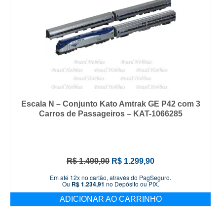
Escala N – Conjunto Kato Amtrak GE P42 com 3
Carros de Passageiros – KAT-1066285
O
O
R$
1.499,90
R$
1.299,90
preço
preço
Em até 12x no cartão, através do PagSeguro.
original
atual
Ou
R$
1.234,91
no Depósito ou PIX.
era:
é:
ADICIONAR AO CARRINHO
R$ 1.499,90.
R$ 1.299,90.