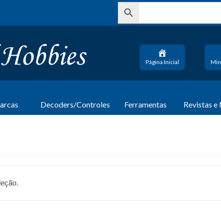
Página Inicial
Min
arcas
Decoders/Controles
Ferramentas
Revistas e
leção.