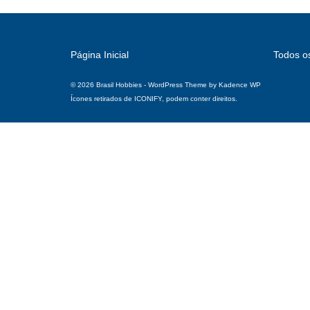
Página Inicial
Todos o
© 2026 Brasil Hobbies - WordPress Theme by
Kadence WP
Ícones retirados de
ICONIFY
, podem conter direitos.