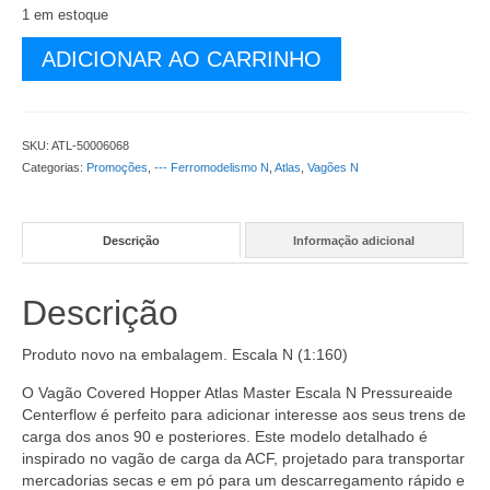
R$ 229,90.
R$ 189,90.
1 em estoque
Escala
ADICIONAR AO CARRINHO
N
-
Vagão
Atlas
SKU:
ATL-50006068
Covered
Categorias:
Promoções
,
--- Ferromodelismo N
,
Atlas
,
Vagões N
Hopper
ADM
#50007
Descrição
Informação adicional
-
ATL-
50006068
Descrição
quantidade
Produto novo na embalagem. Escala N (1:160)
O Vagão Covered Hopper Atlas Master Escala N Pressureaide
Centerflow é perfeito para adicionar interesse aos seus trens de
carga dos anos 90 e posteriores. Este modelo detalhado é
inspirado no vagão de carga da ACF, projetado para transportar
mercadorias secas e em pó para um descarregamento rápido e