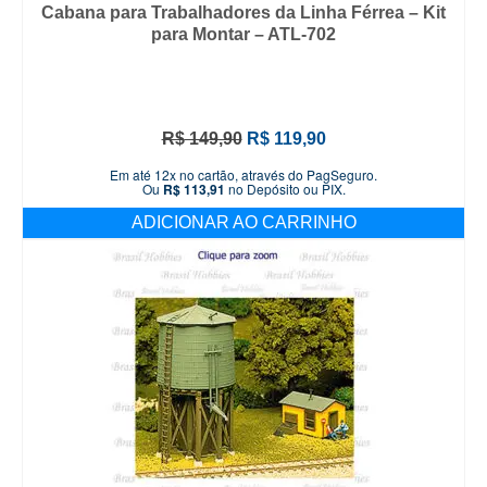
Cabana para Trabalhadores da Linha Férrea – Kit
para Montar – ATL-702
O
O
R$
149,90
R$
119,90
preço
preço
Em até 12x no cartão, através do PagSeguro.
original
atual
Ou
R$
113,91
no Depósito ou PIX.
era:
é:
ADICIONAR AO CARRINHO
R$ 149,90.
R$ 119,90.