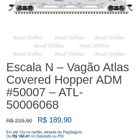
Escala N – Vagão Atlas
Covered Hopper ADM
#50007 – ATL-
50006068
O
O
R$
189,90
R$
229,90
preço
preço
original
atual
Em até 12x no cartão, através do PagSeguro.
Ou
R$
180,41
no Depósito ou PIX.
era:
é: