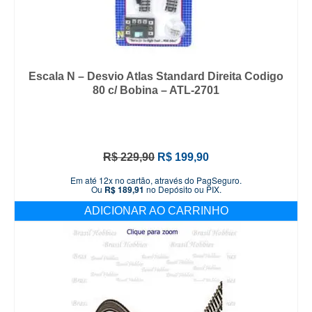
Escala N – Desvio Atlas Standard Direita Codigo
80 c/ Bobina – ATL-2701
O
O
R$
229,90
R$
199,90
preço
preço
Em até 12x no cartão, através do PagSeguro.
original
atual
Ou
R$
189,91
no Depósito ou PIX.
era:
é:
ADICIONAR AO CARRINHO
R$ 229,90.
R$ 199,90.