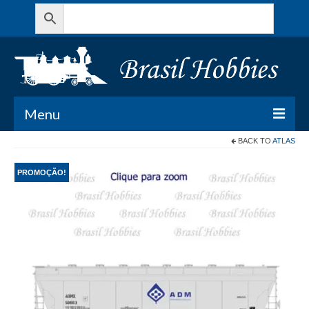
Menu
BACK TO
ATLAS
Todos os Produtos
PROMOÇÃO!
Meu Carrinho
Minha conta
Contato