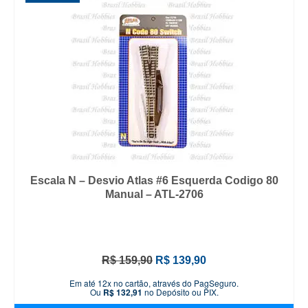
Escala N – Desvio Atlas #6 Esquerda Codigo 80
Manual – ATL-2706
O
O
R$
159,90
R$
139,90
preço
preço
Em até 12x no cartão, através do PagSeguro.
original
atual
Ou
R$
132,91
no Depósito ou PIX.
era:
é: