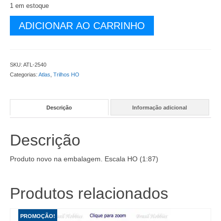
1 em estoque
Pregos
ADICIONAR AO CARRINHO
Atlas
para
HO
e
SKU:
ATL-2540
N
Categorias:
Atlas
,
Trilhos HO
-
Quantidade
aproximada
Descrição
Informação adicional
500
-
ATL-
Descrição
2540
quantidade
Produto novo na embalagem. Escala HO (1:87)
Produtos relacionados
PROMOÇÃO!