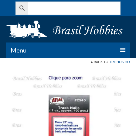
Menu
BACK TO
TRILHOS HO
Todos os Produtos
Meu Carrinho
Minha conta
Contato