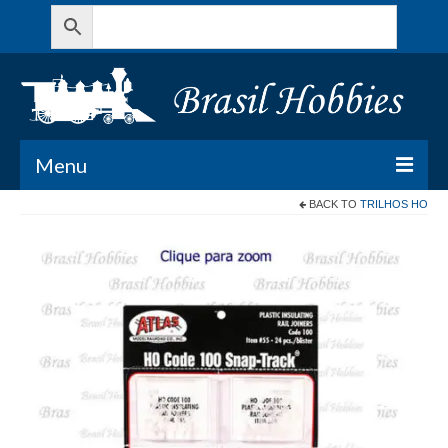
Menu
BACK TO
TRILHOS HO
Todos os Produtos
Meu Carrinho
Minha conta
Contato