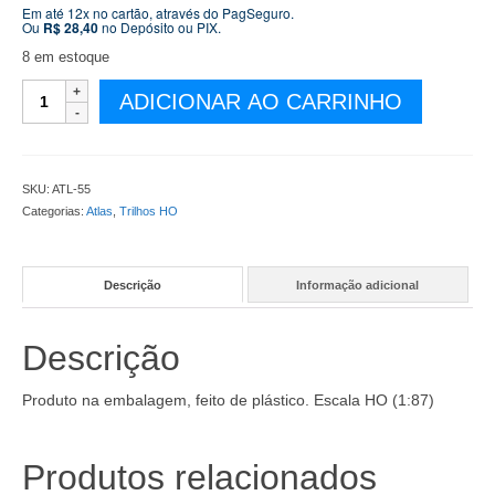
Em até 12x no cartão, através do PagSeguro.
Ou
R$
28,40
no Depósito ou PIX.
8 em estoque
Tala
ADICIONAR AO CARRINHO
de
Junção
Isolante
Atlas
SKU:
ATL-55
para
Categorias:
Atlas
,
Trilhos HO
Trilhos
Codigo
100
Descrição
Informação adicional
em
Plástico
24
Descrição
por
embalagem
-
Produto na embalagem, feito de plástico. Escala HO (1:87)
ATL-
55
quantidade
Produtos relacionados