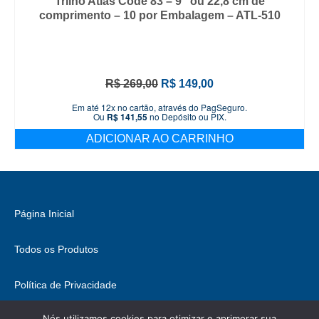
Trilho Atlas Code 83 – 9” ou 22,8 cm de
comprimento – 10 por Embalagem – ATL-510
O
O
R$
269,00
R$
149,00
preço
preço
Em até 12x no cartão, através do PagSeguro.
original
atual
Ou
R$
141,55
no Depósito ou PIX.
era:
é:
ADICIONAR AO CARRINHO
R$ 269,00.
R$ 149,00.
Página Inicial
Todos os Produtos
Política de Privacidade
Nós utilizamos cookies para otimizar e aprimorar sua