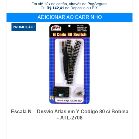
Em até 12x no cartão, através do PagSeguro.
original
atual
Ou
R$
142,41
no Depósito ou PIX.
era:
é:
ADICIONAR AO CARRINHO
R$ 179,90.
R$ 149,90.
PROMOÇÃO!
Escala N – Desvio Atlas em Y Codigo 80 c/ Bobina
– ATL-2708