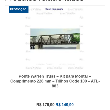
PROMOÇÃO!
Ponte Warren Truss – Kit para Montar –
Comprimento 228 mm – Trilhos Code 100 – ATL-
883
O
O
R$
179,90
R$
149,90
preço
preço