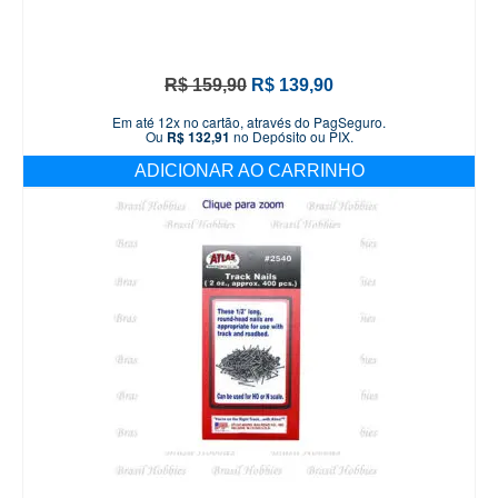
O
O
R$
159,90
R$
139,90
preço
preço
Em até 12x no cartão, através do PagSeguro.
original
atual
Ou
R$
132,91
no Depósito ou PIX.
era:
é:
ADICIONAR AO CARRINHO
R$ 159,90.
R$ 139,90.