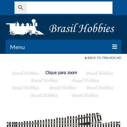
Menu
BACK TO
TRILHOS HO
Todos os Produtos
Meu Carrinho
Minha conta
Contato