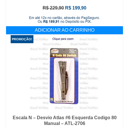
O
O
R$
229,90
R$
199,90
preço
preço
Em até 12x no cartão, através do PagSeguro.
original
atual
Ou
R$
189,91
no Depósito ou PIX.
era:
é:
ADICIONAR AO CARRINHO
R$ 229,90.
R$ 199,90.
PROMOÇÃO!
Escala N – Desvio Atlas #6 Esquerda Codigo 80
Manual – ATL-2706