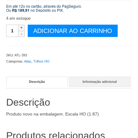
Em até 12x no cartão, através do PagSeguro.
Ou
R$
189,91
no Depósito ou PIX.
4 em estoque
Desvio
ADICIONAR AO CARRINHO
Atlas
a
Esquerda
Mark
SKU:
ATL-393
V
Categorias:
Atlas
,
Trilhos HO
#6
–
ATL-
Descrição
Informação adicional
393
quantidade
Descrição
Produto novo na embalagem. Escala HO (1:87)
Produtos relacionados