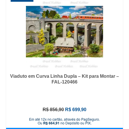
Viaduto em Curva Linha Dupla – Kit para Montar –
FAL-120466
O
O
R$
856,90
R$
699,90
preço
preço
Em até 12x no cartão, através do PagSeguro.
original
atual
Ou
R$
664,91
no Depósito ou PIX.
era:
é: