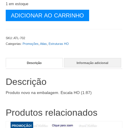
R$ 149,90.
R$ 119,90.
1 em estoque
Cabana
ADICIONAR AO CARRINHO
para
Trabalhadores
da
Linha
SKU:
ATL-702
Férrea
Categorias:
Promoções
,
Atlas
,
Estruturas HO
-
Kit
para
Descrição
Informação adicional
Montar
-
ATL-
Descrição
702
quantidade
Produto novo na embalagem. Escala HO (1:87)
Produtos relacionados
PROMOÇÃO!