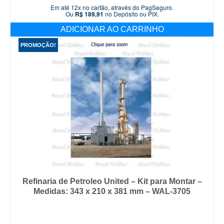
preço
preço
Em até 12x no cartão, através do PagSeguro.
original
atual
Ou
R$
189,91
no Depósito ou PIX.
era:
é:
ADICIONAR AO CARRINHO
R$ 279,90.
R$ 199,90.
PROMOÇÃO!
Refinaria de Petroleo United – Kit para Montar –
Medidas: 343 x 210 x 381 mm – WAL-3705