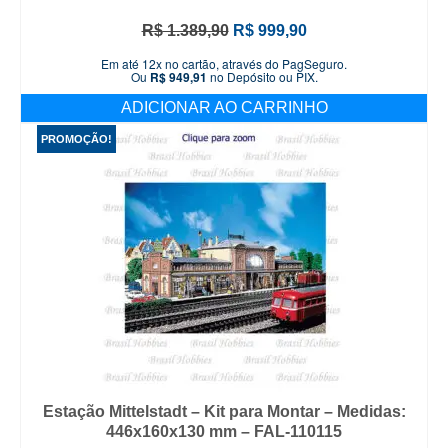
O
O
R$
1.389,90
R$
999,90
preço
preço
Em até 12x no cartão, através do PagSeguro.
original
atual
Ou
R$
949,91
no Depósito ou PIX.
era:
é:
ADICIONAR AO CARRINHO
R$ 1.389,90.
R$ 999,90.
PROMOÇÃO!
Estação Mittelstadt – Kit para Montar – Medidas:
446x160x130 mm – FAL-110115