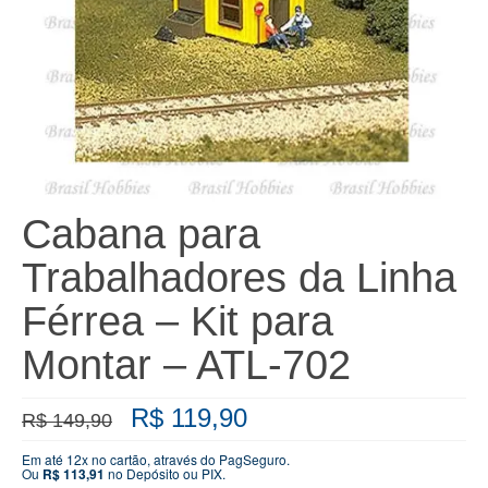
Cabana para
Trabalhadores da Linha
Férrea – Kit para
Montar – ATL-702
O
O
R$
119,90
R$
149,90
preço
preço
original
atual
Em até 12x no cartão, através do PagSeguro.
Ou
R$
113,91
no Depósito ou PIX.
era:
é: