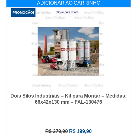
ADICIONAR AO CARRINHO
R$ 856,90.
R$ 699,90.
PROMOÇÃO!
Dois Silos Industriais – Kit para Montar – Medidas:
66x42x130 mm – FAL-130476
O
O
R$
279,90
R$
199,90