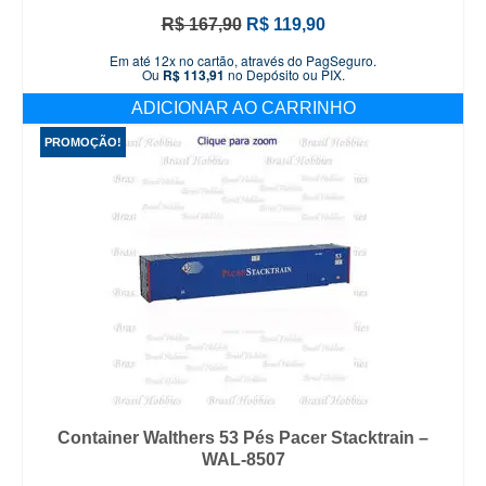
O
O
R$
167,90
R$
119,90
preço
preço
Em até 12x no cartão, através do PagSeguro.
original
atual
Ou
R$
113,91
no Depósito ou PIX.
era:
é:
ADICIONAR AO CARRINHO
R$ 167,90.
R$ 119,90.
PROMOÇÃO!
Container Walthers 53 Pés Pacer Stacktrain –
WAL-8507