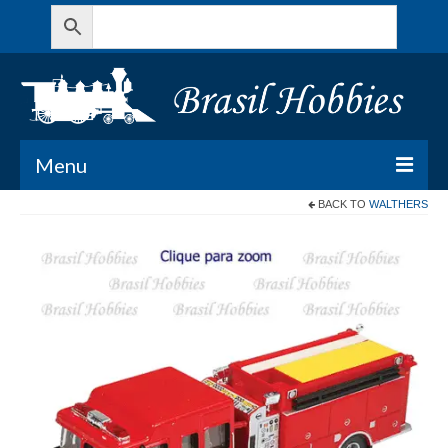
Menu
BACK TO
WALTHERS
Todos os Produtos
Meu Carrinho
Minha conta
Contato