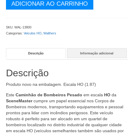
Caminhão
ADICIONAR AO CARRINHO
de
Bombeiros
Pesado
-
SKU:
WAL-13800
WAL-
Categorias:
Veiculos HO
,
Walthers
13800
quantidade
Descrição
Informação adicional
Descrição
Produto novo na embalagem. Escala HO (1:87)
Este
Caminhão de Bombeiros Pesado
em escala
HO
da
SceneMaster
cumpre um papel essencial nos Corpos de
Bombeiros modernos, transportando equipamentos e pessoal
prontos para lidar com incêndios perigosos. Este veículo
robusto é perfeito para ser alocado em um quartel de
bombeiros localizado no distrito industrial de qualquer cidade
em escala HO (veículos semelhantes também são usados por