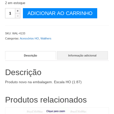
2 em estoque
Tabuas
ADICIONAR AO CARRINHO
Soltas
-
Medida:
67
SKU:
WAL-4133
mm
Categorias:
Acessórios HO
,
Walthers
de
Comprimento
-
Descrição
Informação adicional
WAL-
4133
quantidade
Descrição
Produto novo na embalagem. Escala HO (1:87)
Produtos relacionados