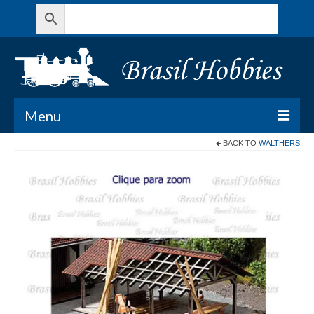
Menu
BACK TO
WALTHERS
Todos os Produtos
Meu Carrinho
Minha conta
Contato