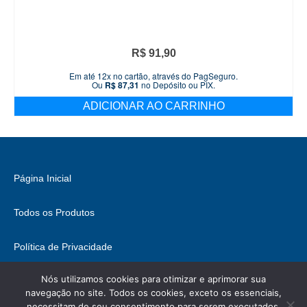
R$
91,90
Em até 12x no cartão, através do PagSeguro.
Ou
R$
87,31
no Depósito ou PIX.
ADICIONAR AO CARRINHO
Página Inicial
Todos os Produtos
Política de Privacidade
Nós utilizamos cookies para otimizar e aprimorar sua
Fale Conosco
navegação no site. Todos os cookies, exceto os essenciais,
necessitam de seu consentimento para serem executados.