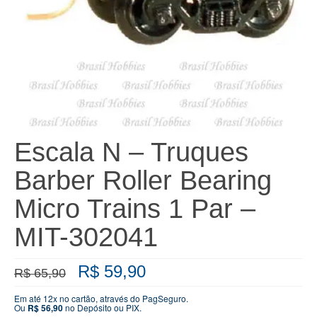
Escala N – Truques
Barber Roller Bearing
Micro Trains 1 Par –
MIT-302041
O
O
R$
59,90
R$
65,90
preço
preço
original
atual
Em até 12x no cartão, através do PagSeguro.
Ou
R$
56,90
no Depósito ou PIX.
era:
é: