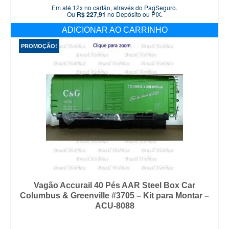
preço
preço
Em até 12x no cartão, através do PagSeguro.
original
atual
Ou
R$
227,91
no Depósito ou PIX.
era:
é:
ADICIONAR AO CARRINHO
R$ 279,90.
R$ 239,90.
PROMOÇÃO!
Vagão Accurail 40 Pés AAR Steel Box Car
Columbus & Greenville #3705 – Kit para Montar –
ACU-8088