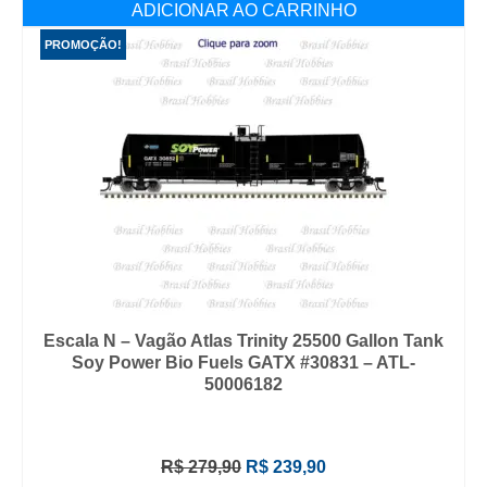
ADICIONAR AO CARRINHO
R$ 279,90.
R$ 239,90.
PROMOÇÃO!
Escala N – Vagão Atlas Trinity 25500 Gallon Tank
Soy Power Bio Fuels GATX #30831 – ATL-
50006182
O
O
R$
279,90
R$
239,90