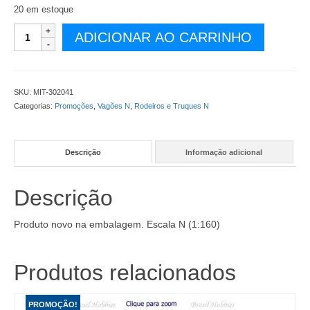
R$ 65,90.
R$ 59,90.
20 em estoque
Escala
ADICIONAR AO CARRINHO
N
-
Truques
Barber
SKU:
MIT-302041
Roller
Categorias:
Promoções
,
Vagões N
,
Rodeiros e Truques N
Bearing
Micro
Trains
Descrição
Informação adicional
1
Par
-
Descrição
MIT-
302041
quantidade
Produto novo na embalagem. Escala N (1:160)
Produtos relacionados
PROMOÇÃO!