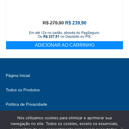
O
O
R$
279,90
R$
239,90
preço
preço
Em até 12x no cartão, através do PagSeguro.
original
atual
Ou
R$
227,91
no Depósito ou PIX.
era:
é:
ADICIONAR AO CARRINHO
R$ 279,90.
R$ 239,90.
Página Inicial
Todos os Produtos
Política de Privacidade
Nós utilizamos cookies para otimizar e aprimorar sua
Fale Conosco
navegação no site. Todos os cookies, exceto os essenciais,