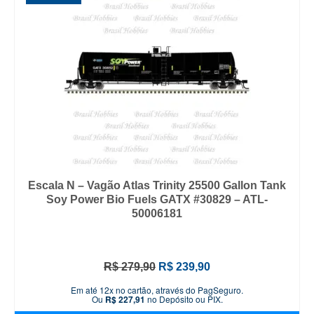
Escala N – Vagão Atlas Trinity 25500 Gallon Tank
Soy Power Bio Fuels GATX #30829 – ATL-
50006181
O
O
R$
279,90
R$
239,90
preço
preço
Em até 12x no cartão, através do PagSeguro.
original
atual
Ou
R$
227,91
no Depósito ou PIX.
era:
é: