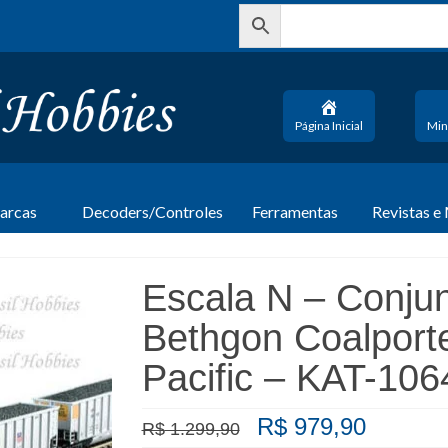
Página Inicial
Min
arcas
Decoders/Controles
Ferramentas
Revistas e
Escala N – Conju
Bethgon Coalporte
Pacific – KAT-10
O
O
R$
979,90
R$
1.299,90
preço
preço