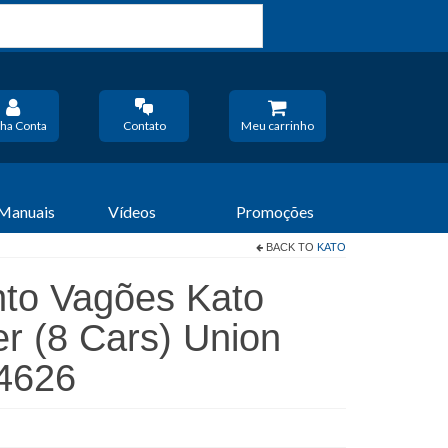
ha Conta
Contato
Meu carrinho
 Manuais
Vídeos
Promoções
BACK TO
KATO
nto Vagões Kato
r (8 Cars) Union
64626