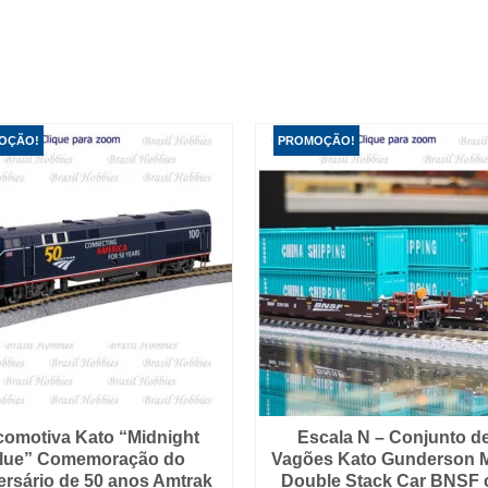
OÇÃO!
PROMOÇÃO!
omotiva Kato “Midnight
Escala N – Conjunto d
lue” Comemoração do
Vagões Kato Gunderson M
ersário de 50 anos Amtrak
Double Stack Car BNSF c