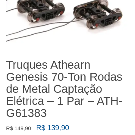
Truques Athearn
Genesis 70-Ton Rodas
de Metal Captação
Elétrica – 1 Par – ATH-
G61383
O
O
R$
139,90
R$
149,90
preço
preço