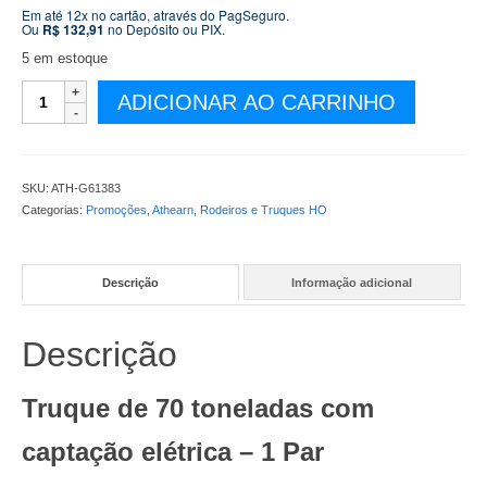
original
atual
Em até 12x no cartão, através do PagSeguro.
Ou
R$
132,91
no Depósito ou PIX.
era:
é:
R$ 149,90.
R$ 139,90.
5 em estoque
Truques
ADICIONAR AO CARRINHO
Athearn
Genesis
70-
Ton
SKU:
ATH-G61383
Rodas
Categorias:
Promoções
,
Athearn
,
Rodeiros e Truques HO
de
Metal
Captação
Descrição
Informação adicional
Elétrica
-
1
Descrição
Par
-
ATH-
Truque de 70 toneladas com
G61383
quantidade
captação elétrica – 1 Par