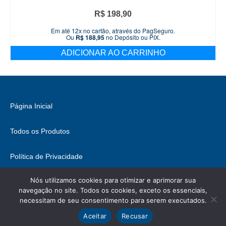
R$
198,90
Em até 12x no cartão, através do PagSeguro.
Ou
R$
188,95
no Depósito ou PIX.
ADICIONAR AO CARRINHO
Página Inicial
Todos os Produtos
Política de Privacidade
Nós utilizamos cookies para otimizar e aprimorar sua
Fale Conosco
navegação no site. Todos os cookies, exceto os essenciais,
necessitam de seu consentimento para serem executados.
© 2026 Brasil Hobbies - WordPress Theme by
Kadence WP
Ícones retirados de
ICONIFY
, podem conter direitos.
Aceitar
Recusar