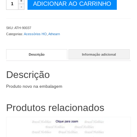
Escova
ADICIONAR AO CARRINHO
para
Motor
Athearn
(24)
SKU:
ATH-90037
-
Categorias:
Acessórios HO
,
Athearn
ATH-
90037
quantidade
Descrição
Informação adicional
Descrição
Produto novo na embalagem
Produtos relacionados