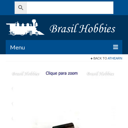
Menu
BACK TO
ATHEARN
Todos os Produtos
Meu Carrinho
Minha conta
Contato