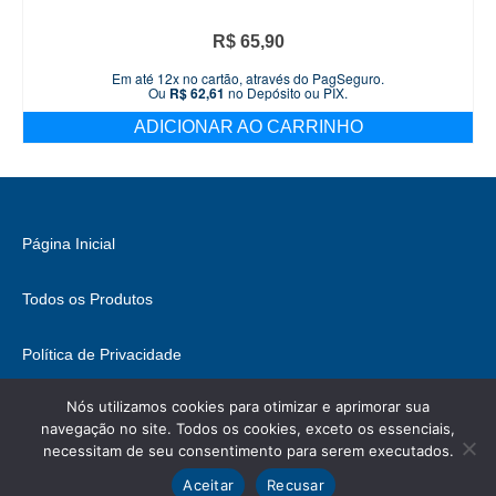
R$
65,90
Em até 12x no cartão, através do PagSeguro.
Ou
R$
62,61
no Depósito ou PIX.
ADICIONAR AO CARRINHO
Página Inicial
Todos os Produtos
Política de Privacidade
Nós utilizamos cookies para otimizar e aprimorar sua
Fale Conosco
navegação no site. Todos os cookies, exceto os essenciais,
necessitam de seu consentimento para serem executados.
© 2026 Brasil Hobbies - WordPress Theme by
Kadence WP
Ícones retirados de
ICONIFY
, podem conter direitos.
Aceitar
Recusar