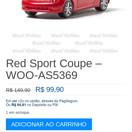
Red Sport Coupe –
WOO-AS5369
O
O
R$
99,90
R$
149,90
preço
preço
original
atual
Em até 12x no cartão, através do PagSeguro.
Ou
R$
94,91
no Depósito ou PIX.
era:
é:
R$ 149,90.
R$ 99,90.
1 em estoque
Red
ADICIONAR AO CARRINHO
Sport