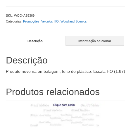
Coupe
-
WOO-
SKU:
WOO-AS5369
AS5369
Categorias:
Promoções
,
Veiculos HO
,
Woodland Scenics
quantidade
Descrição
Informação adicional
Descrição
Produto novo na embalagem, feito de plástico. Escala HO (1:87)
Produtos relacionados