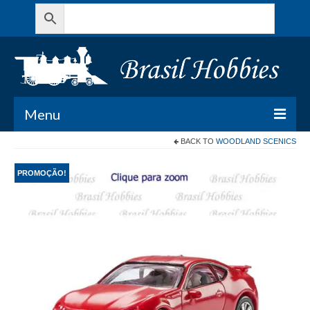
Menu
BACK TO
WOODLAND SCENICS
Todos os Produtos
PROMOÇÃO!
Meu Carrinho
Minha conta
Contato