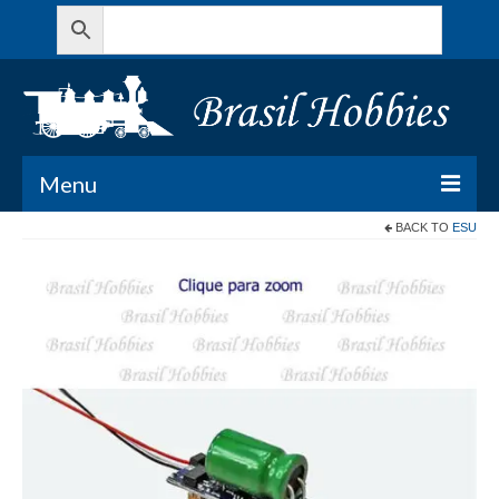
Menu
BACK TO
ESU
Todos os Produtos
Meu Carrinho
Minha conta
Contato