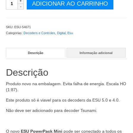
Power
ADICIONAR AO CARRINHO
Pack
Mini
ESU
Medidas:
SKU:
ESU-54671
12x15
Categorias:
Decoders e Controles
,
Digital
,
Esu
mm
-
ESU-
Descrição
Informação adicional
54671
quantidade
Descrição
Produto novo na embalagem. Evita falha de energia. Escala HO
(1:87).
Este produto só é viavel para os decoders da ESU 5.0 e 4.0.
Não deve ser adicionado para decoder Tsunami.
O novo
ESU PowerPack Mini
pode ser conectado a todos os