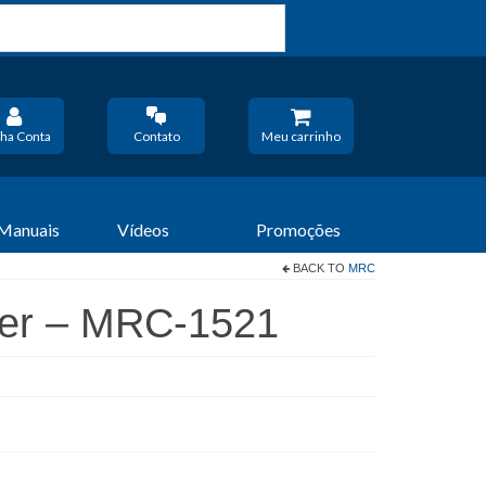
ha Conta
Contato
Meu carrinho
 Manuais
Vídeos
Promoções
BACK TO
MRC
per – MRC-1521