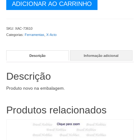
Jogo
ADICIONAR AO CARRINHO
de
Limas
Tipo
Agulha
SKU:
XAC-73610
(6)
Categorias:
Ferramentas
,
X-Acto
-
XAC-
73610
Descrição
Informação adicional
quantidade
Descrição
Produto novo na embalagem.
Produtos relacionados