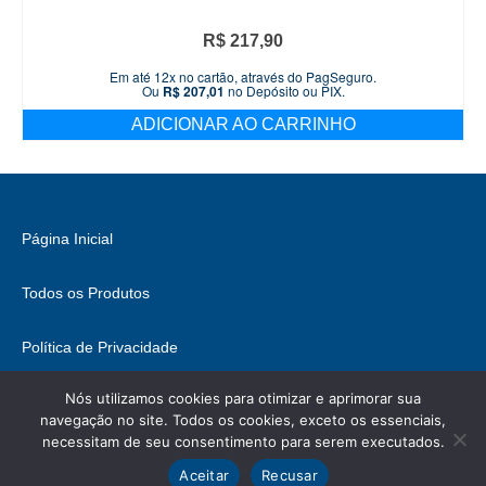
R$
217,90
Em até 12x no cartão, através do PagSeguro.
Ou
R$
207,01
no Depósito ou PIX.
ADICIONAR AO CARRINHO
Página Inicial
Todos os Produtos
Política de Privacidade
Nós utilizamos cookies para otimizar e aprimorar sua
Fale Conosco
navegação no site. Todos os cookies, exceto os essenciais,
necessitam de seu consentimento para serem executados.
© 2026 Brasil Hobbies - WordPress Theme by
Kadence WP
Ícones retirados de
ICONIFY
, podem conter direitos.
Aceitar
Recusar