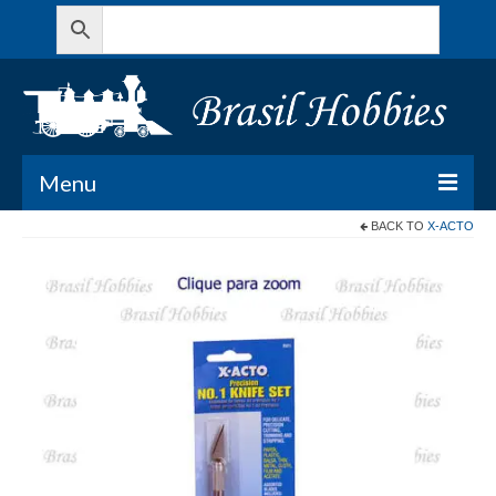
Menu
BACK TO
X-ACTO
Todos os Produtos
Meu Carrinho
Minha conta
Contato