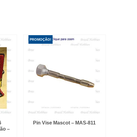
PROMOÇÃO!
6
Pin Vise Mascot – MAS-811
ão –