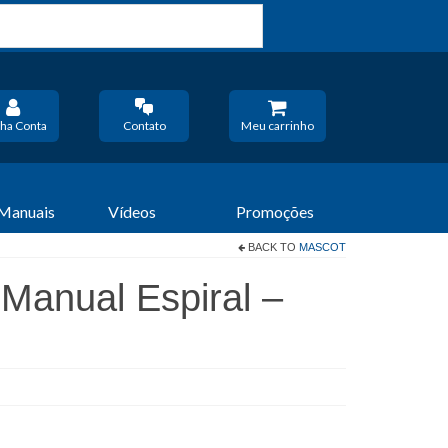
ha Conta
Contato
Meu carrinho
 Manuais
Vídeos
Promoções
BACK TO
MASCOT
Manual Espiral –