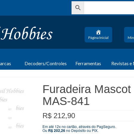
Página Inicial
Min
arcas
Decoders/Controles
Ferramentas
Revistas e
Furadeira Mascot 
MAS-841
R$
212,90
Em até 12x no cartão, através do PagSeguro.
Ou
R$
202,26
no Depósito ou PIX.