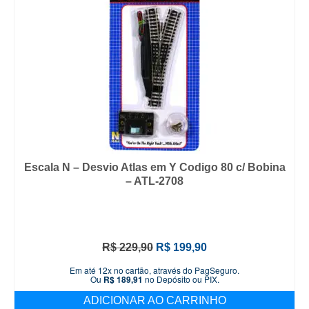
Escala N – Desvio Atlas em Y Codigo 80 c/ Bobina
– ATL-2708
O
O
R$
229,90
R$
199,90
preço
preço
Em até 12x no cartão, através do PagSeguro.
original
atual
Ou
R$
189,91
no Depósito ou PIX.
era:
é:
ADICIONAR AO CARRINHO
R$ 229,90.
R$ 199,90.