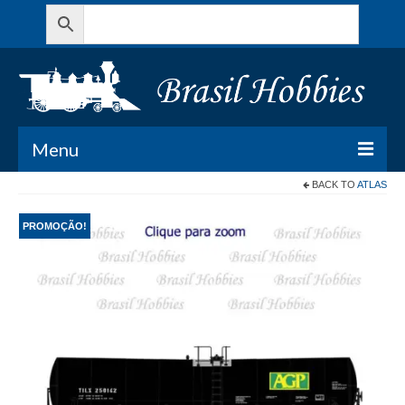
Menu
BACK TO
ATLAS
Todos os Produtos
PROMOÇÃO!
Meu Carrinho
Minha conta
Contato