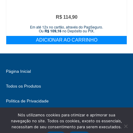
R$
114,90
Em até 12x no cartão, através do PagSeguro.
Ou
R$
109,16
no Depósito ou PIX.
ADICIONAR AO CARRINHO
Página Inicial
Todos os Produtos
Política de Privacidade
Nós utilizamos cookies para otimizar e aprimorar sua
Fale Conosco
navegação no site. Todos os cookies, exceto os essenciais,
necessitam de seu consentimento para serem executados.
© 2026 Brasil Hobbies - WordPress Theme by
Kadence WP