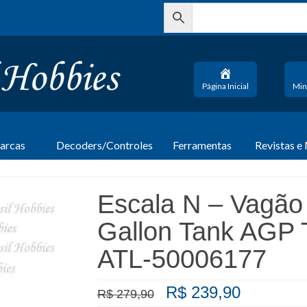
Página Inicial
Min
arcas
Decoders/Controles
Ferramentas
Revistas e
Escala N – Vagão 
Gallon Tank AGP 
ATL-50006177
O
O
R$
239,90
R$
279,90
preço
preço