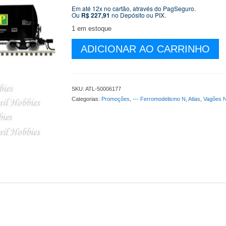
original
atual
Em até 12x no cartão, através do PagSeguro.
Ou
R$
227,91
no Depósito ou PIX.
era:
é:
R$ 279,90.
R$ 239,9
1 em estoque
Escala
ADICIONAR AO CARRINHO
N
-
Vagão
Atlas
SKU:
ATL-50006177
Trinity
Categorias:
Promoções
,
--- Ferromodelismo N
,
Atlas
,
Vagões 
25500
Gallon
Tank
AGP
TILX
#250123
-
ATL-
50006177
quantidade