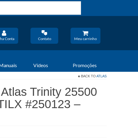
ha Conta
Contato
Meu carrinho
 Manuais
Vídeos
Promoções
BACK TO
ATLAS
Atlas Trinity 25500
TILX #250123 –