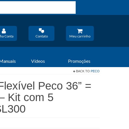
ha Conta
Contato
Meu carrinho
 Manuais
Vídeos
Promoções
BACK TO
PECO
Flexível Peco 36” =
– Kit com 5
SL300