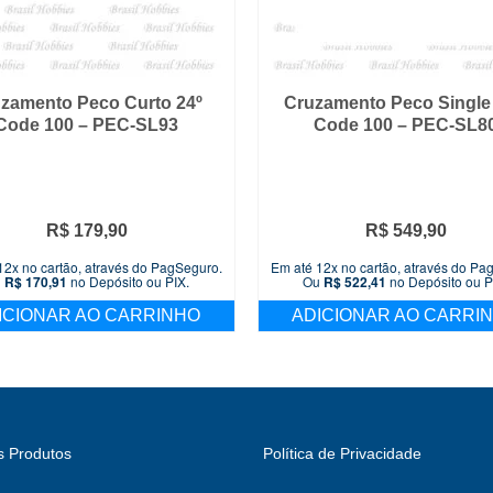
zamento Peco Curto 24º
Cruzamento Peco Single 
Code 100 – PEC-SL93
Code 100 – PEC-SL8
R$
179,90
R$
549,90
12x no cartão, através do PagSeguro.
Em até 12x no cartão, através do Pa
u
R$
170,91
no Depósito ou PIX.
Ou
R$
522,41
no Depósito ou P
ICIONAR AO CARRINHO
ADICIONAR AO CARRI
s Produtos
Política de Privacidade