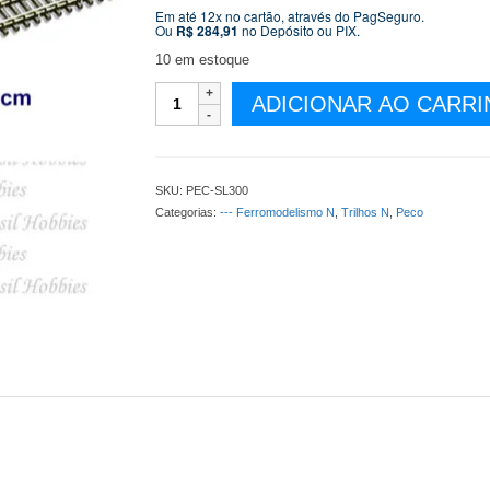
Em até 12x no cartão, através do PagSeguro.
Ou
R$
284,91
no Depósito ou PIX.
10 em estoque
Escala
ADICIONAR AO CARR
N
-
Trilho
Flexível
SKU:
PEC-SL300
Peco
Categorias:
--- Ferromodelismo N
,
Trilhos N
,
Peco
36''
=
91
cm
-
Code
80
-
Kit
com
5
unidades
-