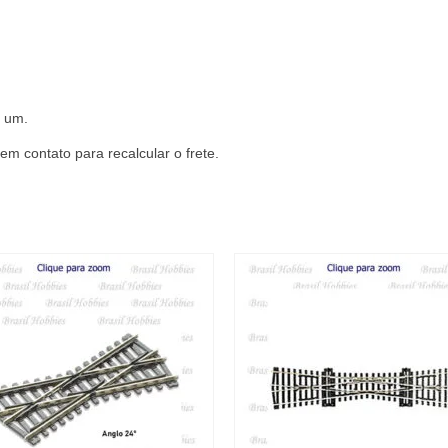
PEC-
SL300
quantidade
a um.
m contato para recalcular o frete.