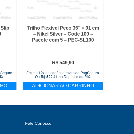
Slip
Trilho Flexível Peco 36” = 91 cm
0
– Nikel Silver – Code 100 –
Pacote com 5 – PEC-SL100
R$
549,90
gSeguro.
Em até 12x no cartão, através do PagSeguro.
IX.
Ou
R$
522,41
no Depósito ou PIX.
NHO
ADICIONAR AO CARRINHO
Fale Conosco