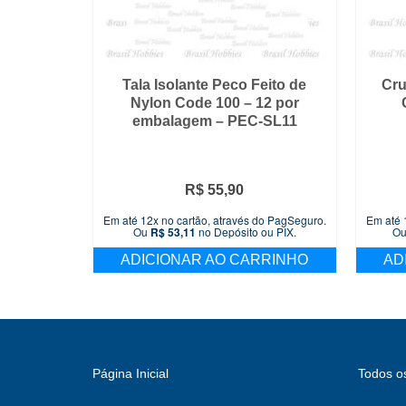
Tala Isolante Peco Feito de
Cru
Nylon Code 100 – 12 por
embalagem – PEC-SL11
R$
55,90
Em até 12x no cartão, através do PagSeguro.
Em até 
Ou
R$
53,11
no Depósito ou PIX.
O
ADICIONAR AO CARRINHO
AD
Página Inicial
Todos o