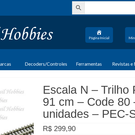
Página Inicial
Min
arcas
Decoders/Controles
Ferramentas
Revistas e
Escala N – Trilho 
91 cm – Code 80 
unidades – PEC-
R$
299,90