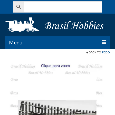
Menu
BACK TO
PECO
Todos os Produtos
Meu Carrinho
Minha conta
Contato