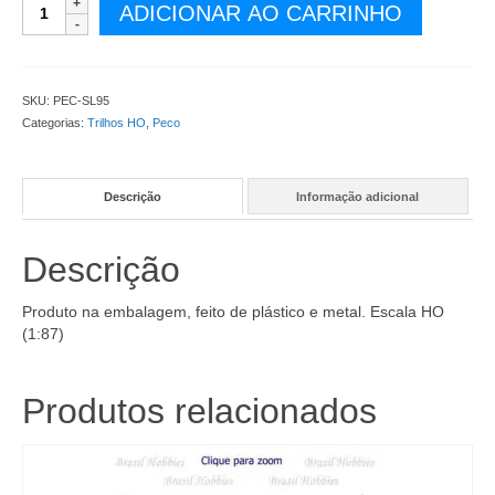
Desvio
ADICIONAR AO CARRINHO
Peco
Medio
Code
100
SKU:
PEC-SL95
Lado
Categorias:
Trilhos HO
,
Peco
Direito
Insufrog
-
Descrição
Informação adicional
PEC-
SL95
quantidade
Descrição
Produto na embalagem, feito de plástico e metal. Escala HO
(1:87)
Produtos relacionados