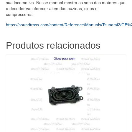
sua locomotiva. Nesse manual mostra os sons dos motores que
saida
o decoder vai oferecer alem das buzinas, sinos e
–
compressores.
SOU-
885814
https://soundtraxx.com/content/Reference/Manuals/Tsunami2/GE
quantidade
Produtos relacionados