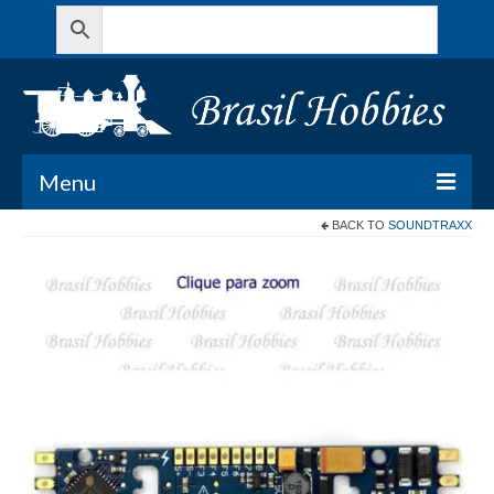
Menu
BACK TO
SOUNDTRAXX
Todos os Produtos
Meu Carrinho
Minha conta
Contato