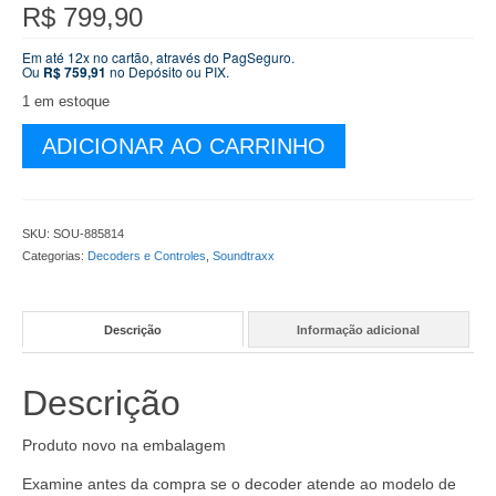
R$
799,90
Em até 12x no cartão, através do PagSeguro.
Ou
R$
759,91
no Depósito ou PIX.
1 em estoque
Decoder
ADICIONAR AO CARRINHO
Soundtraxx
Tsunami
2
Model
SKU:
SOU-885814
PNP8
Categorias:
Decoders e Controles
,
Soundtraxx
GE
Som,
Luz
Descrição
Informação adicional
e
Movimento
–
Descrição
Equipado
com
8
Produto novo na embalagem
funções
Examine antes da compra se o decoder atende ao modelo de
de