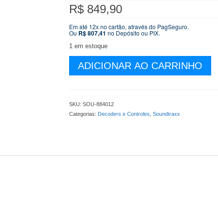
R$
849,90
Em até 12x no cartão, através do PagSeguro.
Ou
R$
807,41
no Depósito ou PIX.
1 em estoque
Decoder
ADICIONAR AO CARRINHO
Soundtraxx
Tsunami
2
Model
SKU:
SOU-884012
TSU-
Categorias:
Decoders e Controles
,
Soundtraxx
2200
Vapor
BIG
-
50
Efeitos
de
Sons
-
2
amper