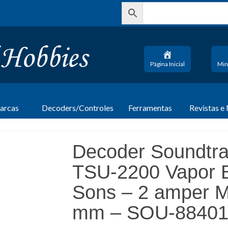
Página Inicial
Min
arcas
Decoders/Controles
Ferramentas
Revistas e
Decoder Soundtra
TSU-2200 Vapor B
Sons – 2 amper M
mm – SOU-88401