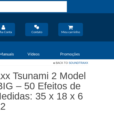
ha Conta
Contato
Meu carrinho
 Manuais
Vídeos
Promoções
BACK TO
SOUNDTRAXX
xx Tsunami 2 Model
IG – 50 Efeitos de
edidas: 35 x 18 x 6
2