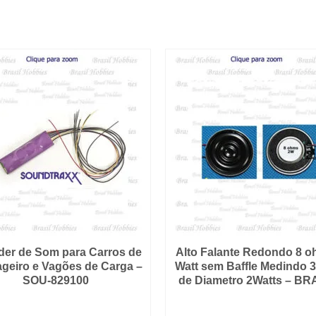
Medidas:
35
x
18
x
6
mm
-
SOU-
884012
quantidade
er de Som para Carros de
Alto Falante Redondo 8 o
geiro e Vagões de Carga –
Watt sem Baffle Medindo 
SOU-829100
de Diametro 2Watts – BR