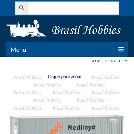
Menu
BACK TO
WALTHERS
Todos os Produtos
Meu Carrinho
Minha conta
Contato