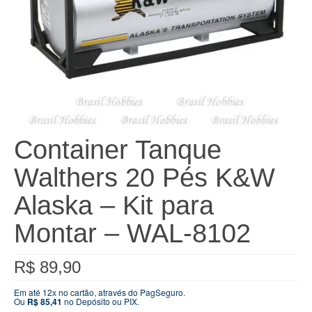
Container Tanque
Walthers 20 Pés K&W
Alaska – Kit para
Montar – WAL-8102
R$
89,90
Em até 12x no cartão, através do PagSeguro.
Ou
R$
85,41
no Depósito ou PIX.