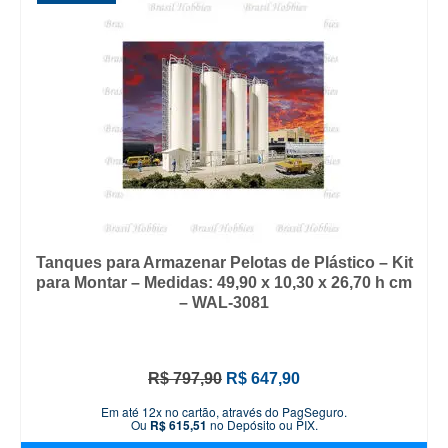
Tanques para Armazenar Pelotas de Plástico – Kit
para Montar – Medidas: 49,90 x 10,30 x 26,70 h cm
– WAL-3081
O
O
R$
797,90
R$
647,90
preço
preço
Em até 12x no cartão, através do PagSeguro.
original
atual
Ou
R$
615,51
no Depósito ou PIX.
era:
é: