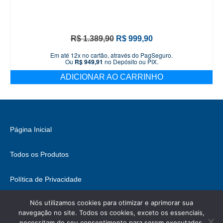
O
O
R$
1.389,90
R$
999,90
preço
preço
Em até 12x no cartão, através do PagSeguro.
original
atual
Ou
R$
949,91
no Depósito ou PIX.
era:
é:
ADICIONAR AO CARRINHO
R$ 1.389,90.
R$ 999,90.
Página Inicial
Todos os Produtos
Política de Privacidade
Nós utilizamos cookies para otimizar e aprimorar sua
Fale Conosco
navegação no site. Todos os cookies, exceto os essenciais,
necessitam de seu consentimento para serem executados.