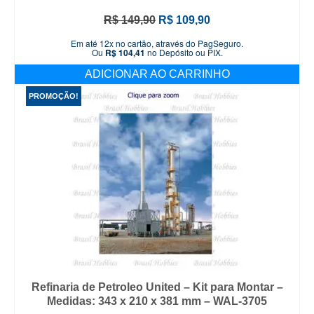
O
O
R$
149,90
R$
109,90
preço
preço
Em até 12x no cartão, através do PagSeguro.
original
atual
Ou
R$
104,41
no Depósito ou PIX.
era:
é:
ADICIONAR AO CARRINHO
R$ 149,90.
R$ 109,90.
PROMOÇÃO!
Refinaria de Petroleo United – Kit para Montar –
Medidas: 343 x 210 x 381 mm – WAL-3705