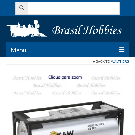
Menu
BACK TO
WALTHERS
Todos os Produtos
Meu Carrinho
Minha conta
Contato