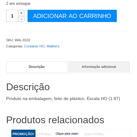
2 em estoque
Container
ADICIONAR AO CARRINHO
Tanque
Walthers
20
Pés
SKU:
WAL-8102
K&W
Categorias:
Container HO
,
Walthers
Alaska
–
Kit
Descrição
Informação adicional
para
Montar
–
Descrição
WAL-
8102
quantidade
Produto na embalagem, feito de plástico. Escala HO (1:87)
Produtos relacionados
PROMOÇÃO!