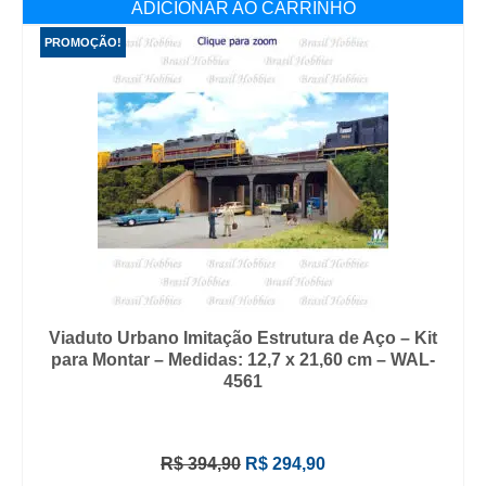
ADICIONAR AO CARRINHO
R$ 797,90.
R$ 647,90.
PROMOÇÃO!
Viaduto Urbano Imitação Estrutura de Aço – Kit
para Montar – Medidas: 12,7 x 21,60 cm – WAL-
4561
O
O
R$
394,90
R$
294,90
preço
preço