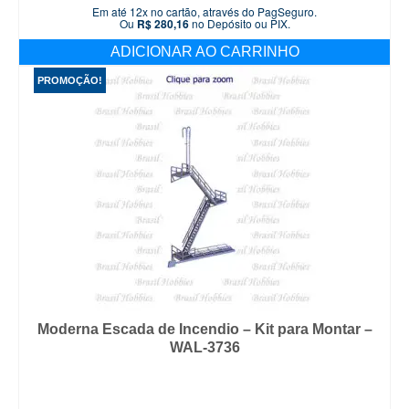
Em até 12x no cartão, através do PagSeguro.
original
atual
Ou
R$
280,16
no Depósito ou PIX.
era:
é:
ADICIONAR AO CARRINHO
R$ 394,90.
R$ 294,90.
PROMOÇÃO!
Moderna Escada de Incendio – Kit para Montar –
WAL-3736