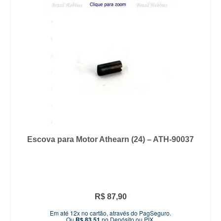
Escova para Motor Athearn (24) – ATH-90037
R$
87,90
Em até 12x no cartão, através do PagSeguro.
Ou
R$
83,51
no Depósito ou PIX.