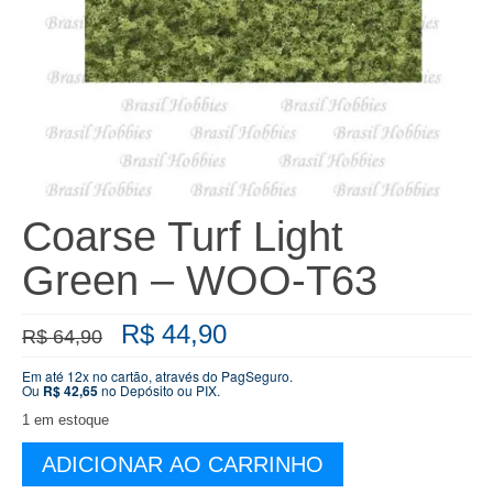
Coarse Turf Light
Green – WOO-T63
O
O
R$
44,90
R$
64,90
preço
preço
original
atual
Em até 12x no cartão, através do PagSeguro.
Ou
R$
42,65
no Depósito ou PIX.
era:
é:
R$ 64,90.
R$ 44,90.
1 em estoque
Coarse
ADICIONAR AO CARRINHO
Turf