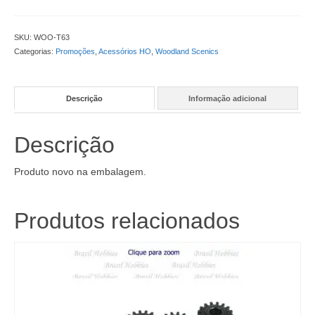
Light
Green
-
SKU:
WOO-T63
WOO-
Categorias:
Promoções
,
Acessórios HO
,
Woodland Scenics
T63
quantidade
Descrição
Informação adicional
Descrição
Produto novo na embalagem.
Produtos relacionados