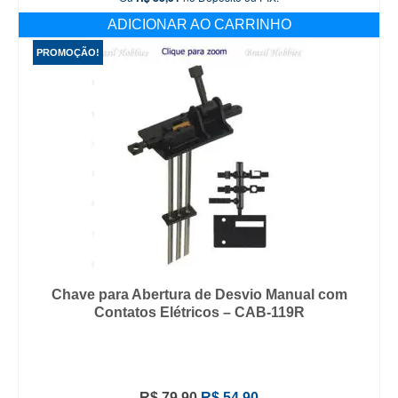
ADICIONAR AO CARRINHO
PROMOÇÃO!
Chave para Abertura de Desvio Manual com
Contatos Elétricos – CAB-119R
O
O
R$
79,90
R$
54,90