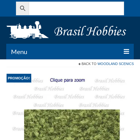
Menu
BACK TO
WOODLAND SCENICS
Todos os Produtos
PROMOÇÃO!
Meu Carrinho
Minha conta
Contato