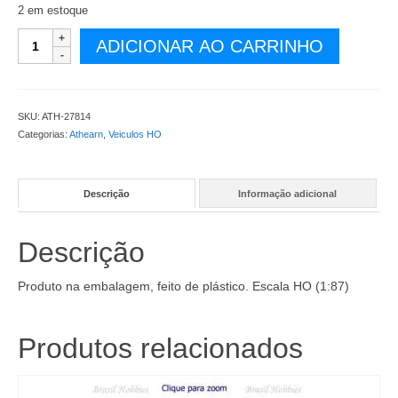
2 em estoque
Chassis
ADICIONAR AO CARRINHO
40
Pes
Genstar
-
SKU:
ATH-27814
2
Categorias:
Athearn
,
Veiculos HO
por
Embalagem
-
Descrição
Informação adicional
ATH-
27814
quantidade
Descrição
Produto na embalagem, feito de plástico. Escala HO (1:87)
Produtos relacionados