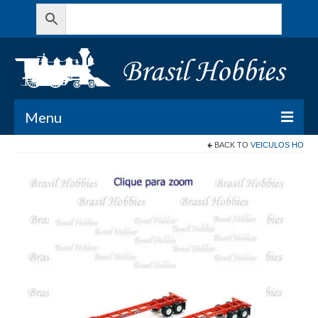
Menu
BACK TO
VEICULOS HO
Todos os Produtos
Meu Carrinho
Minha conta
Contato