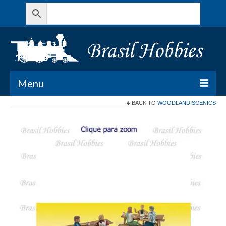
Menu
BACK TO
WOODLAND SCENICS
Todos os Produtos
Meu Carrinho
Minha conta
Contato