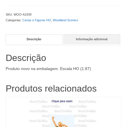
Refeições
ao
Ar
SKU:
WOO-A1939
Livre
Categorias:
Cenas e Figuras HO
,
Woodland Scenics
-
WOO-
A1939
Descrição
Informação adicional
quantidade
Descrição
Produto novo na embalagem. Escala HO (1:87)
Produtos relacionados