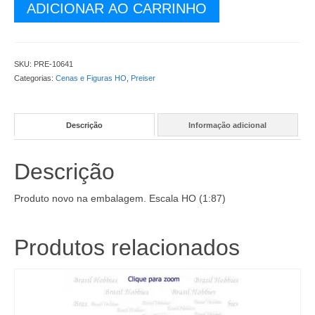
Cenas
ADICIONAR AO CARRINHO
-
Passageiros
com
sua
SKU:
PRE-10641
Malas
Categorias:
Cenas e Figuras HO
,
Preiser
(5)
-
PRE-
Descrição
Informação adicional
10641
quantidade
Descrição
Produto novo na embalagem. Escala HO (1:87)
Produtos relacionados