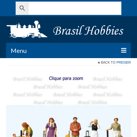
Menu
BACK TO
PREISER
Todos os Produtos
Meu Carrinho
Minha conta
Contato