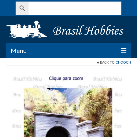
Menu
BACK TO
CHOOCH
Todos os Produtos
Meu Carrinho
Minha conta
Contato