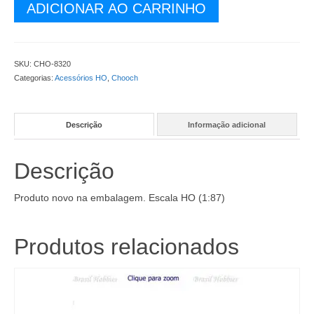
Bocal
ADICIONAR AO CARRINHO
de
Tunel
Imitação
Concreto
SKU:
CHO-8320
para
Categorias:
Acessórios HO
,
Chooch
Linha
Singela
-
Descrição
Informação adicional
CHO-
8320
quantidade
Descrição
Produto novo na embalagem. Escala HO (1:87)
Produtos relacionados