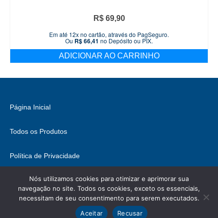
R$
69,90
Em até 12x no cartão, através do PagSeguro.
Ou
R$
66,41
no Depósito ou PIX.
ADICIONAR AO CARRINHO
Página Inicial
Todos os Produtos
Política de Privacidade
Nós utilizamos cookies para otimizar e aprimorar sua
Fale Conosco
navegação no site. Todos os cookies, exceto os essenciais,
necessitam de seu consentimento para serem executados.
© 2026 Brasil Hobbies - WordPress Theme by
Kadence WP
Ícones retirados de
ICONIFY
, podem conter direitos.
Aceitar
Recusar