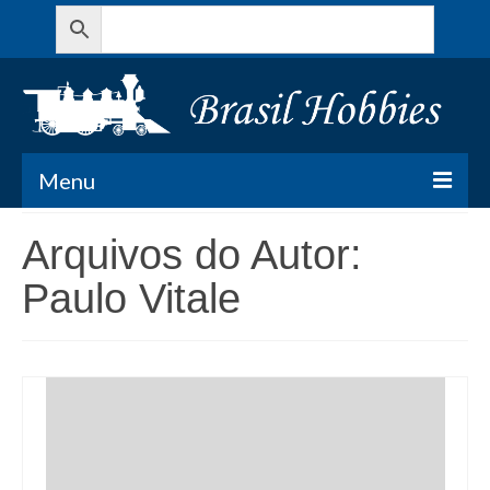
Menu
Todos os Produtos
Arquivos do Autor:
Meu Carrinho
Paulo Vitale
Minha conta
Contato