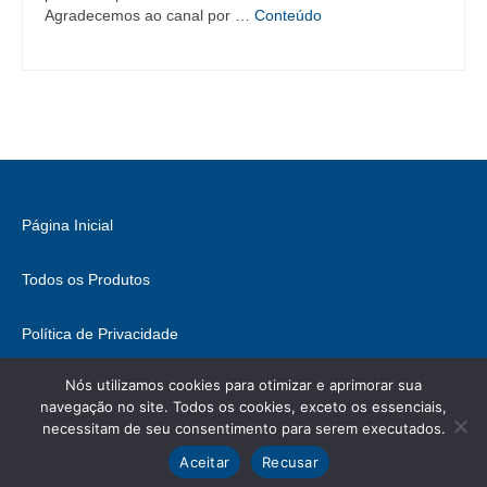
Agradecemos ao canal por …
Conteúdo
Página Inicial
Todos os Produtos
Política de Privacidade
Nós utilizamos cookies para otimizar e aprimorar sua
Fale Conosco
navegação no site. Todos os cookies, exceto os essenciais,
necessitam de seu consentimento para serem executados.
© 2026 Brasil Hobbies - WordPress Theme by
Kadence WP
Ícones retirados de
ICONIFY
, podem conter direitos.
Aceitar
Recusar