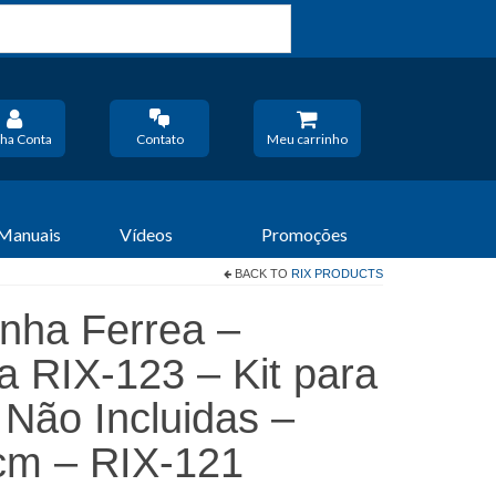
ha Conta
Contato
Meu carrinho
 Manuais
Vídeos
Promoções
BACK TO
RIX PRODUCTS
inha Ferrea –
 RIX-123 – Kit para
Não Incluidas –
cm – RIX-121