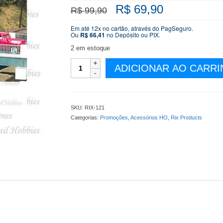
O
O
R$
69,90
R$
99,90
preço
preço
original
atual
Em até 12x no cartão, através do PagSeguro.
Ou
R$
66,41
no Depósito ou PIX.
era:
é:
R$ 99,90.
R$ 69,90.
2 em estoque
Viaduto
ADICIONAR AO CARR
sobre
a
Linha
Ferrea
SKU:
RIX-121
-
Categorias:
Promoções
,
Acessórios HO
,
Rix Products
Complemento
para
RIX-
123
-
Kit
para
Montar
-
Colunas
Não