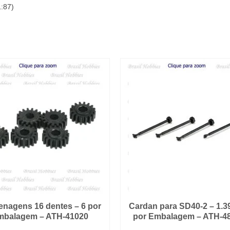
1:87)
Incluidas
-
Medidas:
17,5x8
cm
-
RIX-
121
quantidade
enagens 16 dentes – 6 por
Cardan para SD40-2 – 1.39
mbalagem – ATH-41020
por Embalagem – ATH-4