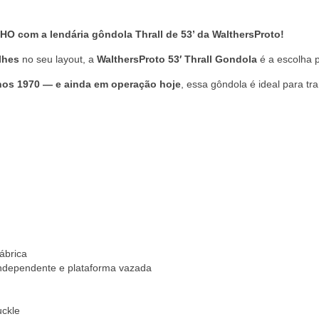
HO com a lendária gôndola Thrall de 53’ da WalthersProto!
lhes
no seu layout, a
WalthersProto 53′ Thrall Gondola
é a escolha p
anos 1970 — e ainda em operação hoje
, essa gôndola é ideal para tra
ábrica
independente e plataforma vazada
uckle