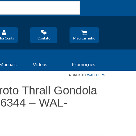
ha Conta
Contato
Meu carrinho
 Manuais
Vídeos
Promoções
BACK TO
WALTHERS
oto Thrall Gondola
56344 – WAL-