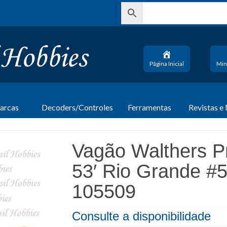
Página Inicial
Min
arcas
Decoders/Controles
Ferramentas
Revistas e
Vagão Walthers Pr
53′ Rio Grande #
105509
Consulte a disponibilidade