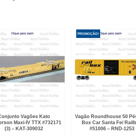
PROMOÇÃO!
Conjunto Vagões Kato
Vagão Roundhouse 50 Pé
rson Maxi-IV TTX #732171
Box Car Santa Fe/ Rail
(3) – KAT-309032
#51006 – RND-1253