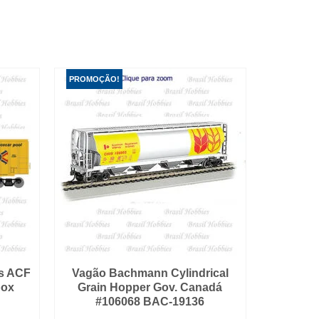
PROMOÇÃO!
s ACF
Vagão Bachmann Cylindrical
box
Grain Hopper Gov. Canadá
#106068 BAC-19136