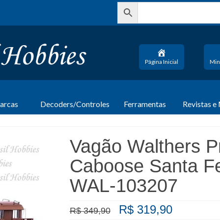
Página Inicial
Min
arcas
Decoders/Controles
Ferramentas
Revistas e
Vagão Walthers P
Caboose Santa F
WAL-103207
O
O
R$
319,90
R$
349,90
preço
preço