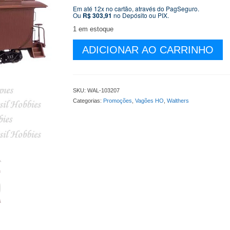
original
atual
Em até 12x no cartão, através do PagSeguro.
Ou
R$
303,91
no Depósito ou PIX.
era:
é:
R$ 349,90.
R$ 319,9
1 em estoque
Vagão
ADICIONAR AO CARRINHO
Walthers
Proto
30'
Wood
SKU:
WAL-103207
Caboose
Categorias:
Promoções
,
Vagões HO
,
Walthers
Santa
Fe
ATSF
#1436
-
WAL-
103207
quantidade