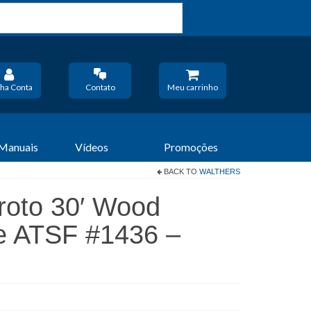
ha Conta
Contato
Meu carrinho
 Manuais
Vídeos
Promoções
BACK TO
WALTHERS
roto 30′ Wood
e ATSF #1436 –