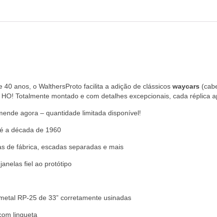
40 anos, o WalthersProto facilita a adição de clássicos
waycars
(cabe
 HO! Totalmente montado e com detalhes excepcionais, cada réplica a
nde agora – quantidade limitada disponível!
té a década de 1960
das de fábrica, escadas separadas e mais
anelas fiel ao protótipo
metal RP-25 de 33” corretamente usinadas
com lingueta