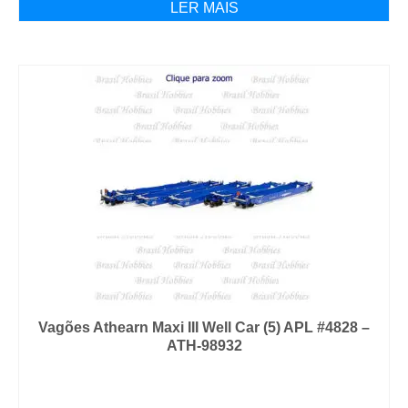
LER MAIS
Vagões Athearn Maxi III Well Car (5) APL #4828 –
ATH-98932