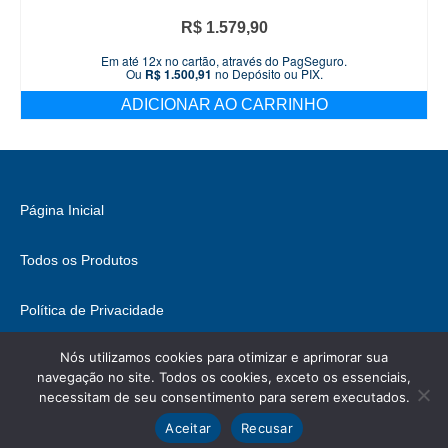
R$
1.579,90
Em até 12x no cartão, através do PagSeguro.
Ou
R$
1.500,91
no Depósito ou PIX.
ADICIONAR AO CARRINHO
Página Inicial
Todos os Produtos
Política de Privacidade
Nós utilizamos cookies para otimizar e aprimorar sua
Fale Conosco
navegação no site. Todos os cookies, exceto os essenciais,
necessitam de seu consentimento para serem executados.
© 2026 Brasil Hobbies - WordPress Theme by
Kadence WP
Ícones retirados de
ICONIFY
, podem conter direitos.
Aceitar
Recusar