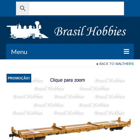
Menu
BACK TO
WALTHERS
Todos os Produtos
PROMOÇÃO!
Meu Carrinho
Minha conta
Contato