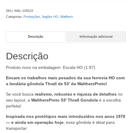
SKU:
WAL-105519
Categorias:
Promoções
,
Vagões HO
,
Walthers
Descrição
Informação adicional
Descrição
Produto novo na embalagem. Escala HO (1:87)
Encare os trabalhos mais pesados da sua ferrovia HO com
a lendária gôndola Thrall de 53’ da WalthersProto!
Se você busca
realismo, robustez e riqueza de detalhes
no
seu layout, a
WalthersProto 53′ Thrall Gondola
é a escolha
perfeita!
Inspirada nos protótipos reais introduzidos nos anos 1970
— e ainda em operação hoje
, essa gôndola é ideal para
transportar: