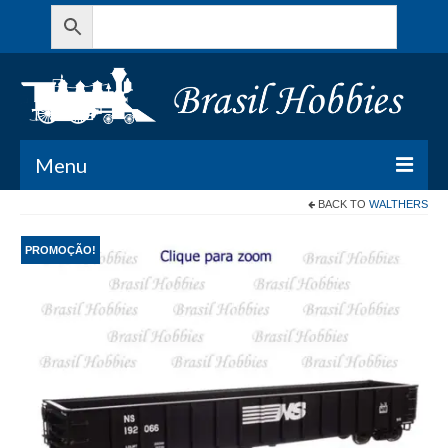
Menu
BACK TO
WALTHERS
Todos os Produtos
PROMOÇÃO!
Meu Carrinho
Minha conta
Contato