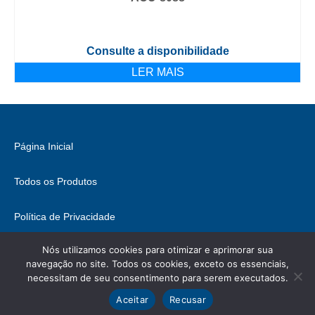
Consulte a disponibilidade
LER MAIS
Página Inicial
Todos os Produtos
Política de Privacidade
Nós utilizamos cookies para otimizar e aprimorar sua
Fale Conosco
navegação no site. Todos os cookies, exceto os essenciais,
necessitam de seu consentimento para serem executados.
© 2026 Brasil Hobbies - WordPress Theme by
Kadence WP
Ícones retirados de
ICONIFY
, podem conter direitos.
Aceitar
Recusar