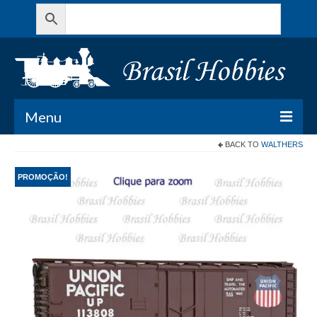
Menu
BACK TO
WALTHERS
Todos os Produtos
PROMOÇÃO!
Meu Carrinho
Minha conta
Contato