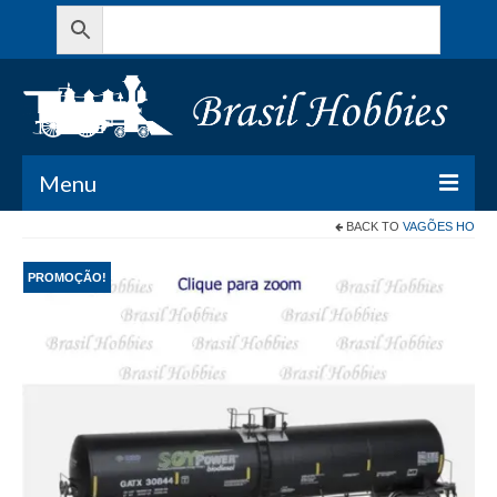
Menu
BACK TO
VAGÕES HO
Todos os Produtos
PROMOÇÃO!
Meu Carrinho
Minha conta
Contato