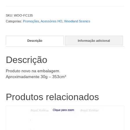
Verde
Claro
-
SKU:
WOO-FC135
WOO-
Categorias:
Promoções
,
Acessórios HO
,
Woodland Scenics
FC135
quantidade
Descrição
Informação adicional
Descrição
Produto novo na embalagem.
Aproximadamente 30g – 353cm³
Produtos relacionados