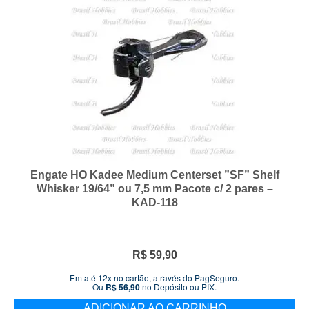
Engate HO Kadee Medium Centerset ”SF” Shelf
Whisker 19/64” ou 7,5 mm Pacote c/ 2 pares –
KAD-118
R$
59,90
Em até 12x no cartão, através do PagSeguro.
Ou
R$
56,90
no Depósito ou PIX.
ADICIONAR AO CARRINHO