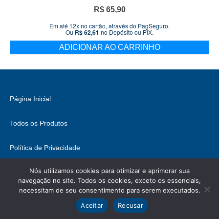
R$
65,90
Em até 12x no cartão, através do PagSeguro.
Ou
R$
62,61
no Depósito ou PIX.
ADICIONAR AO CARRINHO
Página Inicial
Todos os Produtos
Política de Privacidade
Nós utilizamos cookies para otimizar e aprimorar sua
Fale Conosco
navegação no site. Todos os cookies, exceto os essenciais,
necessitam de seu consentimento para serem executados.
© 2026 Brasil Hobbies - WordPress Theme by
Kadence WP
Ícones retirados de
ICONIFY
, podem conter direitos.
Aceitar
Recusar