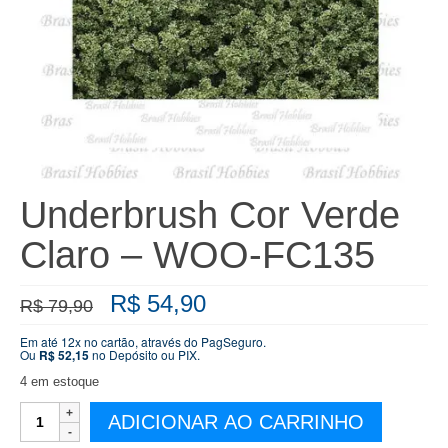
Underbrush Cor Verde
Claro – WOO-FC135
O
O
R$
54,90
R$
79,90
preço
preço
original
atual
Em até 12x no cartão, através do PagSeguro.
Ou
R$
52,15
no Depósito ou PIX.
era:
é:
R$ 79,90.
R$ 54,90.
4 em estoque
Underbrush
ADICIONAR AO CARRINHO
Cor