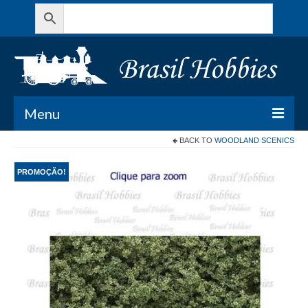
Menu
BACK TO
WOODLAND SCENICS
Todos os Produtos
PROMOÇÃO!
Meu Carrinho
Minha conta
Contato