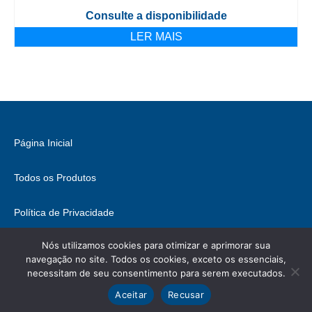
Consulte a disponibilidade
LER MAIS
Página Inicial
Todos os Produtos
Política de Privacidade
Nós utilizamos cookies para otimizar e aprimorar sua
Fale Conosco
navegação no site. Todos os cookies, exceto os essenciais,
necessitam de seu consentimento para serem executados.
© 2026 Brasil Hobbies - WordPress Theme by
Kadence WP
Ícones retirados de
ICONIFY
, podem conter direitos.
Aceitar
Recusar