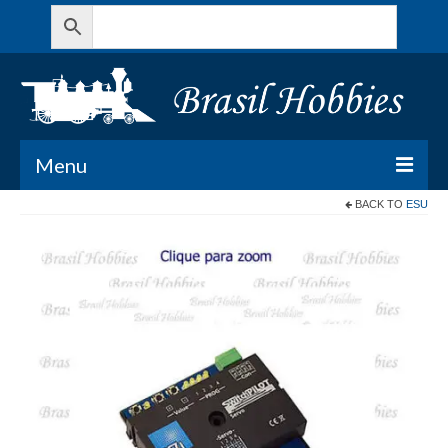
Menu
BACK TO
ESU
Todos os Produtos
Meu Carrinho
Minha conta
Contato